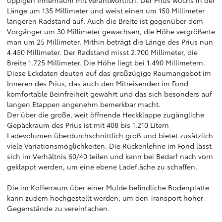
üppigen Innenraum mit verantwortlich. Der Prius wuchs in der
Länge um 135 Millimeter und weist einen um 150 Millimeter
längeren Radstand auf. Auch die Breite ist gegenüber dem
Vorgänger um 30 Millimeter gewachsen, die Höhe vergrößerte
man um 25 Millimeter. Mithin beträgt die Länge des Prius nun
4.450 Millimeter. Der Radstand misst 2.700 Millimeter, die
Breite 1.725 Millimeter. Die Höhe liegt bei 1.490 Millimetern.
Diese Eckdaten deuten auf das großzügige Raumangebot im
Inneren des Prius, das auch den Mitreisenden im Fond
komfortable Beinfreiheit gewährt und das sich besonders auf
langen Etappen angenehm bemerkbar macht.
Der über die große, weit öffnende Heckklappe zugängliche
Gepäckraum des Prius ist mit 408 bis 1.210 Litern
Ladevolumen überdurchschnittlich groß und bietet zusätzlich
viele Variationsmöglichkeiten. Die Rückenlehne im Fond lässt
sich im Verhältnis 60/40 teilen und kann bei Bedarf nach vorn
geklappt werden, um eine ebene Ladefläche zu schaffen.
Die im Kofferraum über einer Mulde befindliche Bodenplatte
kann zudem hochgestellt werden, um den Transport hoher
Gegenstände zu vereinfachen.