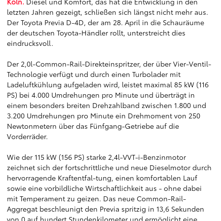
Köln.
Diesel und Komfort, das hat die Entwicklung in den
letzten Jahren gezeigt, schließen sich längst nicht mehr aus.
Der Toyota Previa D-4D, der am 28. April in die Schauräume
der deutschen Toyota-Händler rollt, unterstreicht dies
eindrucksvoll.
Der 2,0l-Common-Rail-Direkteinspritzer, der über Vier-Ventil-
Technologie verfügt und durch einen Turbolader mit
Ladeluftkühlung aufgeladen wird, leistet maximal 85 kW (116
PS) bei 4.000 Umdrehungen pro Minute und überträgt in
einem besonders breiten Drehzahlband zwischen 1.800 und
3.200 Umdrehungen pro Minute ein Drehmoment von 250
Newtonmetern über das Fünfgang-Getriebe auf die
Vorderräder.
Wie der 115 kW (156 PS) starke 2,4l-VVT-i-Benzinmotor
zeichnet sich der fortschrittliche und neue Dieselmotor durch
hervorragende Kraftentfal-tung, einen komfortablen Lauf
sowie eine vorbildliche Wirtschaftlichkeit aus - ohne dabei
mit Temperament zu geizen. Das neue Common-Rail-
Aggregat beschleunigt den Previa spritzig in 13,6 Sekunden
von 0 auf hundert Stundenkilometer und ermöglicht eine