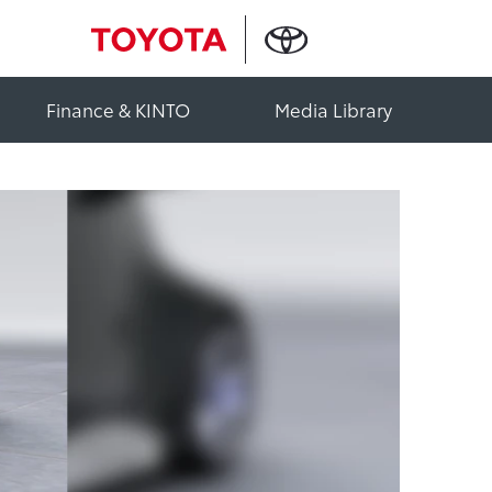
Finance & KINTO
Media Library