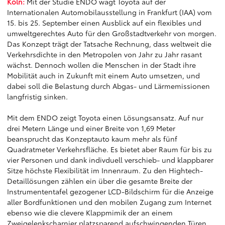
Köln:
Mit der Studie ENDO wagt Toyota auf der
Internationalen Automobilausstellung in Frankfurt (IAA) vom
15. bis 25. September einen Ausblick auf ein flexibles und
umweltgerechtes Auto für den Großstadtverkehr von morgen.
Das Konzept trägt der Tatsache Rechnung, dass weltweit die
Verkehrsdichte in den Metropolen von Jahr zu Jahr rasant
wächst. Dennoch wollen die Menschen in der Stadt ihre
Mobilität auch in Zukunft mit einem Auto umsetzen, und
dabei soll die Belastung durch Abgas- und Lärmemissionen
langfristig sinken.
Mit dem ENDO zeigt Toyota einen Lösungsansatz. Auf nur
drei Metern Länge und einer Breite von 1,69 Meter
beansprucht das Konzeptauto kaum mehr als fünf
Quadratmeter Verkehrsfläche. Es bietet aber Raum für bis zu
vier Personen und dank indivduell verschieb- und klappbarer
Sitze höchste Flexibilität im Innenraum. Zu den Hightech-
Detaillösungen zählen ein über die gesamte Breite der
Instrumententafel gezogener LCD-Bildschirm für die Anzeige
aller Bordfunktionen und den mobilen Zugang zum Internet
ebenso wie die clevere Klappmimik der an einem
Zweigelenkscharnier platzsparend aufschwingenden Türen.