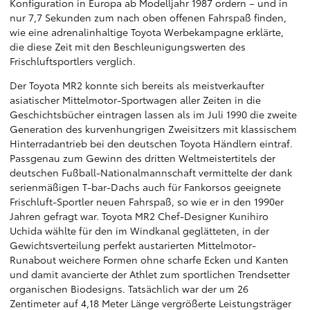
Konfiguration in Europa ab Modelljahr 1987 ordern – und in
nur 7,7 Sekunden zum nach oben offenen Fahrspaß finden,
wie eine adrenalinhaltige Toyota Werbekampagne erklärte,
die diese Zeit mit den Beschleunigungswerten des
Frischluftsportlers verglich.
Der Toyota MR2 konnte sich bereits als meistverkaufter
asiatischer Mittelmotor-Sportwagen aller Zeiten in die
Geschichtsbücher eintragen lassen als im Juli 1990 die zweite
Generation des kurvenhungrigen Zweisitzers mit klassischem
Hinterradantrieb bei den deutschen Toyota Händlern eintraf.
Passgenau zum Gewinn des dritten Weltmeistertitels der
deutschen Fußball-Nationalmannschaft vermittelte der dank
serienmäßigen T-bar-Dachs auch für Fankorsos geeignete
Frischluft-Sportler neuen Fahrspaß, so wie er in den 1990er
Jahren gefragt war. Toyota MR2 Chef-Designer Kunihiro
Uchida wählte für den im Windkanal geglätteten, in der
Gewichtsverteilung perfekt austarierten Mittelmotor-
Runabout weichere Formen ohne scharfe Ecken und Kanten
und damit avancierte der Athlet zum sportlichen Trendsetter
organischen Biodesigns. Tatsächlich war der um 26
Zentimeter auf 4,18 Meter Länge vergrößerte Leistungsträger