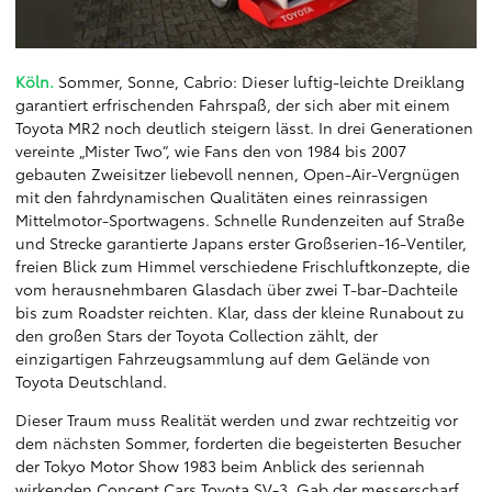
Köln.
Sommer, Sonne, Cabrio: Dieser luftig-leichte Dreiklang
garantiert erfrischenden Fahrspaß, der sich aber mit einem
Toyota MR2 noch deutlich steigern lässt. In drei Generationen
vereinte „Mister Two“, wie Fans den von 1984 bis 2007
gebauten Zweisitzer liebevoll nennen, Open-Air-Vergnügen
mit den fahrdynamischen Qualitäten eines reinrassigen
Mittelmotor-Sportwagens. Schnelle Rundenzeiten auf Straße
und Strecke garantierte Japans erster Großserien-16-Ventiler,
freien Blick zum Himmel verschiedene Frischluftkonzepte, die
vom herausnehmbaren Glasdach über zwei T-bar-Dachteile
bis zum Roadster reichten. Klar, dass der kleine Runabout zu
den großen Stars der Toyota Collection zählt, der
einzigartigen Fahrzeugsammlung auf dem Gelände von
Toyota Deutschland.
Dieser Traum muss Realität werden und zwar rechtzeitig vor
dem nächsten Sommer, forderten die begeisterten Besucher
der Tokyo Motor Show 1983 beim Anblick des seriennah
wirkenden Concept Cars Toyota SV-3. Gab der messerscharf