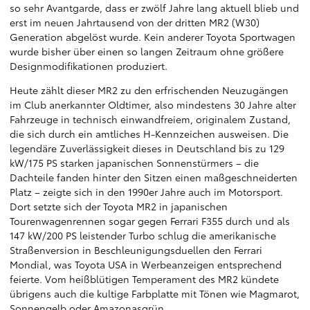
so sehr Avantgarde, dass er zwölf Jahre lang aktuell blieb und
erst im neuen Jahrtausend von der dritten MR2 (W30)
Generation abgelöst wurde. Kein anderer Toyota Sportwagen
wurde bisher über einen so langen Zeitraum ohne größere
Designmodifikationen produziert.
Heute zählt dieser MR2 zu den erfrischenden Neuzugängen
im Club anerkannter Oldtimer, also mindestens 30 Jahre alter
Fahrzeuge in technisch einwandfreiem, originalem Zustand,
die sich durch ein amtliches H-Kennzeichen ausweisen. Die
legendäre Zuverlässigkeit dieses in Deutschland bis zu 129
kW/175 PS starken japanischen Sonnenstürmers – die
Dachteile fanden hinter den Sitzen einen maßgeschneiderten
Platz – zeigte sich in den 1990er Jahre auch im Motorsport.
Dort setzte sich der Toyota MR2 in japanischen
Tourenwagenrennen sogar gegen Ferrari F355 durch und als
147 kW/200 PS leistender Turbo schlug die amerikanische
Straßenversion in Beschleunigungsduellen den Ferrari
Mondial, was Toyota USA in Werbeanzeigen entsprechend
feierte. Vom heißblütigen Temperament des MR2 kündete
übrigens auch die kultige Farbplatte mit Tönen wie Magmarot,
Sonnengelb oder Amazonasgrün.