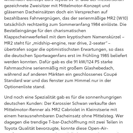
gezeichnete Zweisitzer mit Mittelmotor-Konzept und
gläsernen Dacheinsätzen doch ein Versprechen auf
bezahlbares Fahrvergnügen, das der serienmäßige MR2 (W10)
tatsächlich rechtzeitig zum Sommeranfang 1984 einlöste. Die
Bestelleingänge für den charismatischen
Klappscheinwerferkeil mit dem kryptischem Namenskürzel –
MR2 steht für „midship-engine, rear drive, 2-seater“ –
übertrafen sogar die optimistischsten Erwartungen, so dass
die deutschen Sportwagenfans erst im Frühling 1985 beliefert
werden konnten. Dafür gab es die 91 kW/124 PS starke
Fahrmaschine serienmäßig mit großem Glashebedach,
während auf anderen Märkten ein geschlossenes Coupé
Standard war und das Fenster zum Himmel nur in der
Optionenliste stand.
Und noch eine Spezialität gab es für die sonnenhungrigen
deutschen Kunden: Der Karossier Schwan verkaufte den
Mittelmotor-Renner als MR2 Cabriolet in Kleinstserie mit
einem herausnehmbaren Dacheinsatz ohne Mittelsteg. Wer
dagegen die trendige T-bar-Dachöffnung mit zwei Teilen in
Toyota Qualität bevorzugte, konnte diese Open-Air-