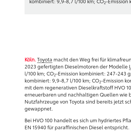
kombiniert: 9,9-8,7 l/100 km; CO
-Emission 
2
Köln.
Toyota
macht den Weg frei für klimafreun
2023 gefertigten Dieselmotoren der Modelle
l/100 km; CO
-Emission kombiniert: 247-243 
2
kombiniert: 9,9-8,7 l/100 km; CO
-Emission ko
2
mit dem regenerativen Dieselkraftstoff HVO 10
erneuerbaren und nachhaltigen Quellen wie bei
Nutzfahrzeuge von Toyota sind bereits jetzt sc
gewappnet.
Bei HVO 100 handelt es sich um hydriertes Pf
EN 15940 für paraffinischen Diesel entspricht