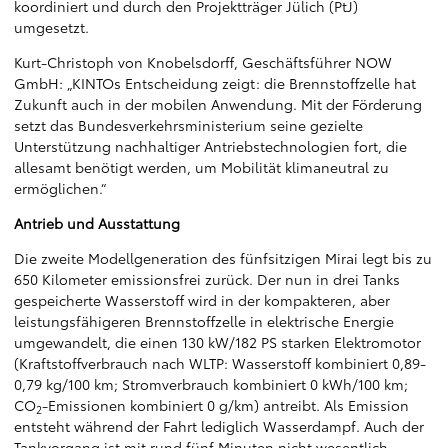
koordiniert und durch den Projektträger Jülich (PtJ)
umgesetzt.
Kurt-Christoph von Knobelsdorff, Geschäftsführer NOW
GmbH: „KINTOs Entscheidung zeigt: die Brennstoffzelle hat
Zukunft auch in der mobilen Anwendung. Mit der Förderung
setzt das Bundesverkehrsministerium seine gezielte
Unterstützung nachhaltiger Antriebstechnologien fort, die
allesamt benötigt werden, um Mobilität klimaneutral zu
ermöglichen.“
Antrieb und Ausstattung
Die zweite Modellgeneration des fünfsitzigen Mirai legt bis zu
650 Kilometer emissionsfrei zurück. Der nun in drei Tanks
gespeicherte Wasserstoff wird in der kompakteren, aber
leistungsfähigeren Brennstoffzelle in elektrische Energie
umgewandelt, die einen 130 kW/182 PS starken Elektromotor
(Kraftstoffverbrauch nach WLTP: Wasserstoff kombiniert 0,89-
0,79 kg/100 km; Stromverbrauch kombiniert 0 kWh/100 km;
CO
-Emissionen kombiniert 0 g/km) antreibt. Als Emission
2
entsteht während der Fahrt lediglich Wasserdampf. Auch der
Tankvorgang ist mit rund fünf Minuten nicht wesentlich