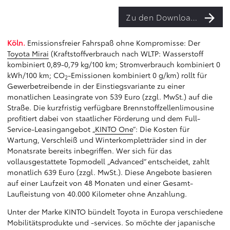
Zu den Downloads
Köln.
Emissionsfreier Fahrspaß ohne Kompromisse: Der
Toyota Mirai
(Kraftstoffverbrauch nach WLTP: Wasserstoff
kombiniert 0,89-0,79 kg/100 km; Stromverbrauch kombiniert 0
kWh/100 km; CO
-Emissionen kombiniert 0 g/km) rollt für
2
Gewerbetreibende in der Einstiegsvariante zu einer
monatlichen Leasingrate von 539 Euro (zzgl. MwSt.) auf die
Straße. Die kurzfristig verfügbare Brennstoffzellenlimousine
profitiert dabei von staatlicher Förderung und dem Full-
Service-Leasingangebot „
KINTO One
“: Die Kosten für
Wartung, Verschleiß und Winterkompletträder sind in der
Monatsrate bereits inbegriffen. Wer sich für das
vollausgestattete Topmodell „Advanced“ entscheidet, zahlt
monatlich 639 Euro (zzgl. MwSt.). Diese Angebote basieren
auf einer Laufzeit von 48 Monaten und einer Gesamt-
Laufleistung von 40.000 Kilometer ohne Anzahlung.
Unter der Marke KINTO bündelt Toyota in Europa verschiedene
Mobilitätsprodukte und -services. So möchte der japanische