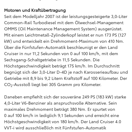
Motoren und Kraftübertragung
Seit dem Modelljahr 2007 ist der leistungsgesteigerte 3,0-Liter
Common-Rail Turbodiesel mit dem Ölwechsel-Management
OMMS (Oil Maintenance Management System) ausgerüstet.
Mit einem Leichtmetall-Zylinderkopf leistet er nun 173 PS (127
kW) und entwickelt ein Drehmoment-Maximum von 410 Nm.
Über die Fünfstufen-Automatik beschleunigt er den Land
Cruiser in nur 11,2 Sekunden von 0 auf 100 km/h, mit dem
Sechsgang-Schaltgetriebe in 11,5 Sekunden. Die
Höchstgeschwindigkeit beträgt 175 km/h. Im Durchschnitt
begnügt sich der 3,0-Liter D-4D je nach Karosserieaufbau und
Getriebe mit 8,9 bis 9,2 Litern Kraftstoff auf 100 Kilometer. Der
CO
-Ausstoß liegt bei 305 Gramm pro Kilometer.
2
Daneben empfiehlt sich der souveräne 249 PS (183 kW) starke
4,0-Liter V6-Benziner als anspruchsvolle Alternative. Sein
maximales Drehmoment beträgt 380 Nm. Er spurtet von
0 auf 100 km/h in lediglich 9,1 Sekunden und erreicht eine
Höchstgeschwindigkeit von 180 km/h. Der Land Cruiser 4.0
VVT-i wird ausschließlich mit Fünfstufen-Automatik