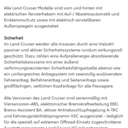
Alle Land Cruiser Modelle sind vorn und hinten mit
elektrischen Fensterhebern mit Auf-/ Abwärtsautomatik und
Einklemmschutz sowie mit elektrisch einstellbaren
Außenspiegeln ausgestattet.
Sicherheit
Im Land Cruiser werden alle Insassen durch eine Vielzahl
passiver und aktiver Sicherheitssysteme rundum wirkungsvoll
geschützt. Dazu zählen eine Aufprallenergie absorbierende
Sicherheitskarosserie mit einer äußerst
verformungsresistenten Sicherheitsfahrgastzelle ebenso wie
ein umfangreiches Airbagsystem mit zweistufig auslösendem
Fahrerairbag; Beifahrerairbag und Seitenairbags sowie
großflächigen, seitlichen Kopfairbags für alle Passagiere.
Alle Versionen des Land Cruiser sind serienmäßig mit
Viersensoren-ABS, elektronischer Bremskraftverteilung EBD,
Brems-Assistent BA, aktiver Antriebsschlupfregelung A-TRC
und Fahrzeugstabilitätsprogramm VSC ausgerüstet - lediglich
für die speziell auf extremen Offroad-Einsatz zugeschnittene
Ausstattungsvariante Land Cruiser "C" mit optionalem