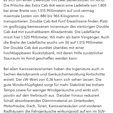
Die Pritsche des Extra Cab 4x4 weist eine Ladetiefe von 1.805
bei einer Breite von 1.515 Millimetern auf und vermag
maximale Lasten von 880 bis 965 Kilogramm zu
transportieren. Double Cab 4x4 Fünf Erwachsene finden Platz
im großzügig bemessenen Innenraum des viertürigen Double
Cab 4x4 mit zuschaltbarem Allradantrieb. Die Ladefläche
misst hier 1.520 Millimeter, 165 mehr als beim Vorgänger. Auch
die Breite der Ladefläche wuchs um 50 auf 1.515 Millimeter.
Der Double Cab 4x4 punktet überdies mit einer
hochklappbaren Rücksitzbank, mit deren Hilfe zusätzlicher
Stauraum im Fond geschaffen werden kann.
Bei allen Karosserievarianten haben die Ingenieure auch in
Sachen Aerodynamik und Geräuschentwicklung Fortschritte
erzielt. Der cW-Wert von 0,36 kann sich sehen lassen. Die
gute Windschlüpfigkeit sorgt für mehr Stabilität bei hohem
Tempo sowie für weniger Windgeräusche und wirkt sich
positiv auf den Verbrauch aus. Darüber hinaus reduziert
Schall absorbierendes Dämmmaterial an Unterboden,
Motorhaube, Dach, Türen, Karosseriesäulen und vorderen
Radhäusern die Fahrgeräusche wirkungsvoll auf ein im SUV-