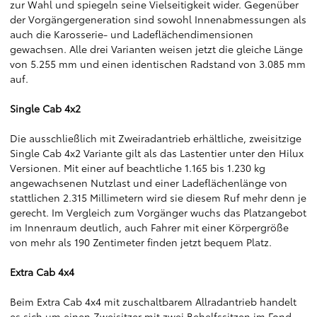
zur Wahl und spiegeln seine Vielseitigkeit wider. Gegenüber
der Vorgängergeneration sind sowohl Innenabmessungen als
auch die Karosserie- und Ladeflächendimensionen
gewachsen. Alle drei Varianten weisen jetzt die gleiche Länge
von 5.255 mm und einen identischen Radstand von 3.085 mm
auf.
Single Cab 4x2
Die ausschließlich mit Zweiradantrieb erhältliche, zweisitzige
Single Cab 4x2 Variante gilt als das Lastentier unter den Hilux
Versionen. Mit einer auf beachtliche 1.165 bis 1.230 kg
angewachsenen Nutzlast und einer Ladeflächenlänge von
stattlichen 2.315 Millimetern wird sie diesem Ruf mehr denn je
gerecht. Im Vergleich zum Vorgänger wuchs das Platzangebot
im Innenraum deutlich, auch Fahrer mit einer Körpergröße
von mehr als 190 Zentimeter finden jetzt bequem Platz.
Extra Cab 4x4
Beim Extra Cab 4x4 mit zuschaltbarem Allradantrieb handelt
es sich um einen Zweisitzer mit zwei Behelfssitzen im Fond.