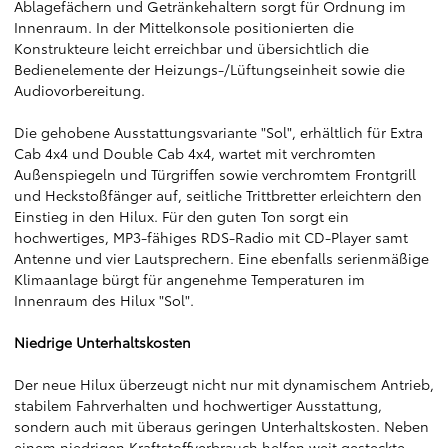
Ablagefächern und Getränkehaltern sorgt für Ordnung im
Innenraum. In der Mittelkonsole positionierten die
Konstrukteure leicht erreichbar und übersichtlich die
Bedienelemente der Heizungs-/Lüftungseinheit sowie die
Audiovorbereitung.
Die gehobene Ausstattungsvariante "Sol", erhältlich für Extra
Cab 4x4 und Double Cab 4x4, wartet mit verchromten
Außenspiegeln und Türgriffen sowie verchromtem Frontgrill
und Heckstoßfänger auf, seitliche Trittbretter erleichtern den
Einstieg in den Hilux. Für den guten Ton sorgt ein
hochwertiges, MP3-fähiges RDS-Radio mit CD-Player samt
Antenne und vier Lautsprechern. Eine ebenfalls serienmäßige
Klimaanlage bürgt für angenehme Temperaturen im
Innenraum des Hilux "Sol".
Niedrige Unterhaltskosten
Der neue Hilux überzeugt nicht nur mit dynamischem Antrieb,
stabilem Fahrverhalten und hochwertiger Ausstattung,
sondern auch mit überaus geringen Unterhaltskosten. Neben
einem niedrigen Kraftstoffverbrauch helfen weit gesteckte