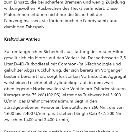
zum Einsatz, die bei scharfem Bremsen und wenig Zuladung
wirkungsvoll ein Ausbrechen des Hecks verhindert. Diese
Maßnahmen erhöhen nicht nur die Sicherheit der
Fahrzeuginsassen, sie fördern auch die Fahrdynamik und
damit den Fahrspaß.
Kraftvoller Antrieb
Zur umfangreichen Sicherheitsausstattung des neuen Hilux
gesellt sich ein Motor, auf den Verlass ist. Der verbesserte 2,5-
Liter D-4D-Turbodiesel mit Common-Rail-Technologie und
gekühlter Abgasrückführung, der sich bereits im Vorgänger
bestens bewährt hat, sorgt für starken Vortrieb. Das Aggregat
weist einen Leichtmetall-Zylinderkopf auf, in dem zwei
obenliegende Nockenwellen vier Ventile pro Zylinder steuern.
Kerngesunde 75 kW (102 PS) leistet das Triebwerk bei 3.600
U/min, das Drehmomentmaximum liegt in den
allradgetriebenen Versionen bei stattlichen 260 Nm, die von
1.600 bis 2.400 U/min parat stehen (Single Cab 4x2: 200 Nm
zwischen 1.400 und 3.400 U/min).
Passend zu dem leistungsfähigen Dieselmotor haben die