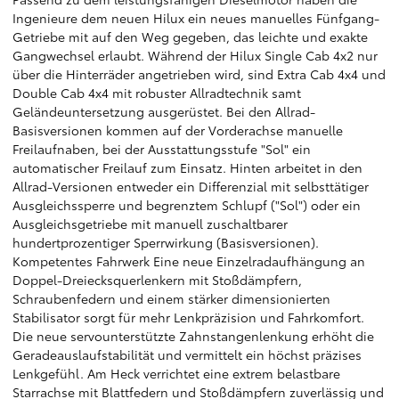
Ingenieure dem neuen Hilux ein neues manuelles Fünfgang-
Getriebe mit auf den Weg gegeben, das leichte und exakte
Gangwechsel erlaubt. Während der Hilux Single Cab 4x2 nur
über die Hinterräder angetrieben wird, sind Extra Cab 4x4 und
Double Cab 4x4 mit robuster Allradtechnik samt
Geländeuntersetzung ausgerüstet. Bei den Allrad-
Basisversionen kommen auf der Vorderachse manuelle
Freilaufnaben, bei der Ausstattungsstufe "Sol" ein
automatischer Freilauf zum Einsatz. Hinten arbeitet in den
Allrad-Versionen entweder ein Differenzial mit selbsttätiger
Ausgleichssperre und begrenztem Schlupf ("Sol") oder ein
Ausgleichsgetriebe mit manuell zuschaltbarer
hundertprozentiger Sperrwirkung (Basisversionen).
Kompetentes Fahrwerk Eine neue Einzelradaufhängung an
Doppel-Dreiecksquerlenkern mit Stoßdämpfern,
Schraubenfedern und einem stärker dimensionierten
Stabilisator sorgt für mehr Lenkpräzision und Fahrkomfort.
Die neue servounterstützte Zahnstangenlenkung erhöht die
Geradeauslaufstabilität und vermittelt ein höchst präzises
Lenkgefühl. Am Heck verrichtet eine extrem belastbare
Starrachse mit Blattfedern und Stoßdämpfern zuverlässig und