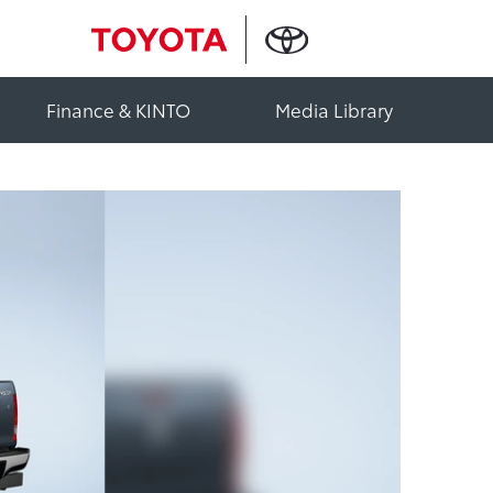
Finance & KINTO
Media Library