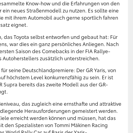
gesammelte Know-how und die Erfahrungen von den
r ein neues Straßenmodell zu nutzen. Es sollte eine
ie mit ihrem Automobil auch gerne sportlich fahren
satz eignet.
n, das Toyota selbst entworfen und gebaut hat: Für
ns, war dies ein ganz persönliches Anliegen. Nach
 ersten Saison des Comebacks in der FIA Rallye-
 Autoherstellers zusätzlich unterstreichen.
 für seine Deutschlandpremiere: Der GR Yaris, von
uf höchstem Level konkurrenzfähig zu sein. Er ist
R Supra bereits das zweite Modell aus der GR-
ngt.
niveau, das zugleich eine ernsthafte und attraktive
undlegende Herausforderungen gemeistert werden.
Ziele erreicht werden können und müssen, hat das
it den Spezialisten von Tommi Mäkinen Racing
 World Rally Car auf Basis der Yaris-