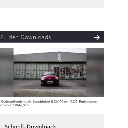
Zu den Downloads
Kraftstoffverbrauch, kombiniert 8.3l/100km. CO2-Emissionen,
Kraftsto
ombiniert 184g/km
Emissionen
Schnell-Downloads