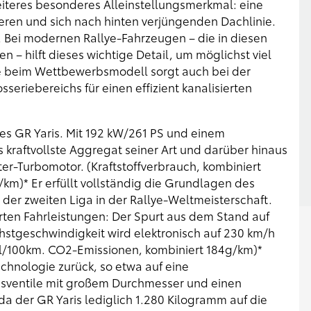
iteres besonderes Alleinstellungsmerkmal: eine
acheren und sich nach hinten verjüngenden Dachlinie.
. Bei modernen Rallye-Fahrzeugen – die in diesen
– hilft dieses wichtige Detail, um möglichst viel
ie beim Wettbewerbsmodell sorgt auch bei der
seriebereichs für einen effizient kanalisierten
es GR Yaris. Mit 192 kW/261 PS und einem
raftvollste Aggregat seiner Art und darüber hinaus
ter-Turbomotor. (Kraftstoffverbrauch, kombiniert
km)* Er erfüllt vollständig die Grundlagen des
der zweiten Liga in der Rallye-Weltmeisterschaft.
ten Fahrleistungen: Der Spurt aus dem Stand auf
hstgeschwindigkeit wird elektronisch auf 230 km/h
.3l/100km. CO2-Emissionen, kombiniert 184g/km)*
echnologie zurück, so etwa auf eine
sventile mit großem Durchmesser und einen
da der GR Yaris lediglich 1.280 Kilogramm auf die