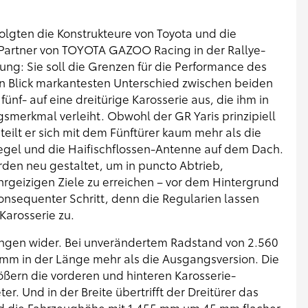
olgten die Konstrukteure von Toyota und die
Partner von TOYOTA GAZOO Racing in der Rallye-
ung: Sie soll die Grenzen für die Performance des
en Blick markantesten Unterschied zwischen beiden
nf- auf eine dreitürige Karosserie aus, die ihm in
gsmerkmal verleiht. Obwohl der GR Yaris prinzipiell
eilt er sich mit dem Fünftürer kaum mehr als die
egel und die Haifischflossen-Antenne auf dem Dach.
en neu gestaltet, um in puncto Abtrieb,
ehrgeizigen Ziele zu erreichen – vor dem Hintergrund
nsequenter Schritt, denn die Regularien lassen
Karosserie zu.
ngen wider. Bei unverändertem Radstand von 2.560
 mm in der Länge mehr als die Ausgangsversion. Die
ößern die vorderen und hinteren Karosserie-
. Und in der Breite übertrifft der Dreitürer das
d die Fahrzeughöhe mit 1.455 mm um 45 mm flacher