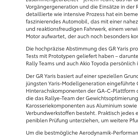
Vorgängergeneration und die Einsätze in der 
detaillierte wie intensive Prozess hat ein be
faszinierendes Automobil, das mit einer nahe
und reaktionsfreudigen Fahrwerk, einem verwi
Motor aufwartet, der auch noch besonders kom
Die hochpräzise Abstimmung des GR Yaris prof
Tests mit Prototypen geliefert haben – daru
Rally Teams und auch Akio Toyoda persönlich in
Der GR Yaris basiert auf einer speziellen Grun
jüngsten Yaris-Modellgeneration eingeführte
Hinterachskomponenten der GA-C-Plattform d
die das Rallye-Team der Gewichtsoptimierung b
Karosseriekomponenten aus Aluminium sowie e
Verbundwerkstoffen besteht. Praktisch jedes e
peniblen Prüfung unterziehen, um weitere Pf
Um die bestmögliche Aerodynamik-Performance