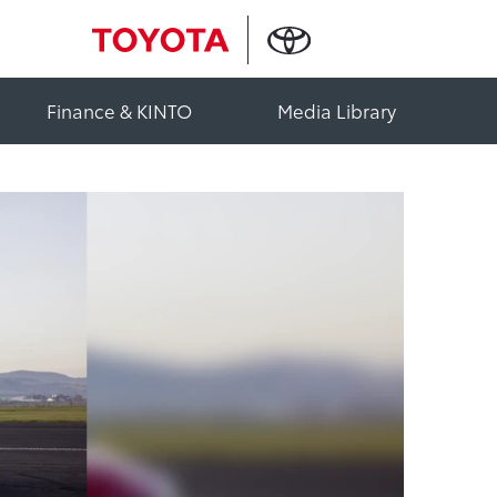
Finance & KINTO
Media Library