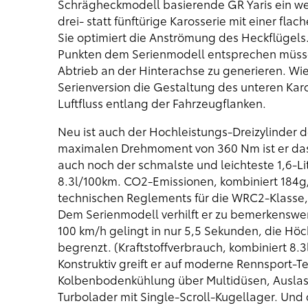
Schrägheckmodell basierende GR Yaris ein we
drei- statt fünftürige Karosserie mit einer fl
Sie optimiert die Anströmung des Heckflügels
Punkten dem Serienmodell entsprechen müssen 
Abtrieb an der Hinterachse zu generieren. W
Serienversion die Gestaltung des unteren Karos
Luftfluss entlang der Fahrzeugflanken.
Neu ist auch der Hochleistungs-Dreizylinder d
maximalen Drehmoment von 360 Nm ist er das k
auch noch der schmalste und leichteste 1,6-Li
8.3l/100km. CO2-Emissionen, kombiniert 184g/
technischen Reglements für die WRC2-Klasse, 
Dem Serienmodell verhilft er zu bemerkenswer
100 km/h gelingt in nur 5,5 Sekunden, die Höc
begrenzt. (Kraftstoffverbrauch, kombiniert 8
Konstruktiv greift er auf moderne Rennsport-T
Kolbenbodenkühlung über Multidüsen, Auslas
Turbolader mit Single-Scroll-Kugellager. Und 