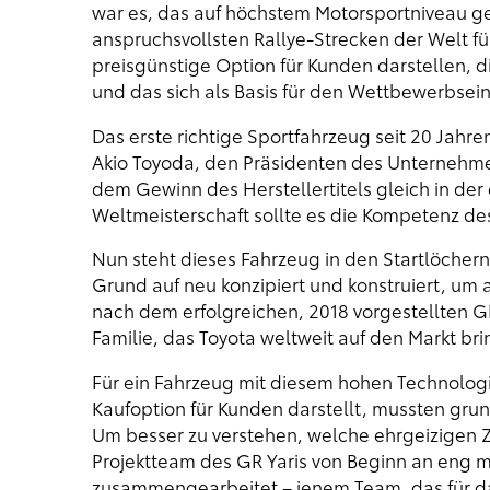
war es, das auf höchstem Motorsportniveau 
anspruchsvollsten Rallye-Strecken der Welt fü
preisgünstige Option für Kunden darstellen, d
und das sich als Basis für den Wettbewerbsein
Das erste richtige Sportfahrzeug seit 20 Jahre
Akio Toyoda, den Präsidenten des Unternehme
dem Gewinn des Herstellertitels gleich in der
Weltmeisterschaft sollte es die Kompetenz des
Nun steht dieses Fahrzeug in den Startlöchern
Grund auf neu konzipiert und konstruiert, um a
nach dem erfolgreichen, 2018 vorgestellten G
Familie, das Toyota weltweit auf den Markt bri
Für ein Fahrzeug mit diesem hohen Technologie
Kaufoption für Kunden darstellt, mussten gr
Um besser zu verstehen, welche ehrgeizigen 
Projektteam des GR Yaris von Beginn an eng m
zusammengearbeitet – jenem Team, das für das