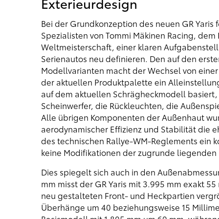
Exterieurdesign
Bei der Grundkonzeption des neuen GR Yaris f
Spezialisten von Tommi Mäkinen Racing, dem 
Weltmeisterschaft, einer klaren Aufgabenstell
Serienautos neu definieren. Den auf den erst
Modellvarianten macht der Wechsel von einer fü
der aktuellen Produktpalette ein Alleinstellun
auf dem aktuellen Schrägheckmodell basiert, t
Scheinwerfer, die Rückleuchten, die Außenspi
Alle übrigen Komponenten der Außenhaut wurd
aerodynamischer Effizienz und Stabilität die 
des technischen Rallye-WM-Reglements ein ko
keine Modifikationen der zugrunde liegenden 
Dies spiegelt sich auch in den Außenabmessu
mm misst der GR Yaris mit 3.995 mm exakt 55
neu gestalteten Front- und Heckpartien vergr
Überhänge um 40 beziehungsweise 15 Millimeter
Basismodell mit 1.805 mm um 60 mm, währen