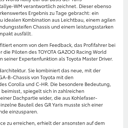
Rallye-WM verantwortlich zeichnet. Dieser ebenso
merkenswertes Ergebnis zu Tage gebracht: ein
zu idealen Kombination aus Leichtbau, einem agilen
ndungssteifen Chassis und einem leistungsstarken
pakt ausfällt.
itiert enorm von dem Feedback, das Profifahrer bei
nter die Piloten des TOYOTA GAZOO Racing World
 seiner Expertenfunktion als Toyota Master Driver.
darchitektur. Sie kombiniert das neue, mit der
 GA-B-Chassis von Toyota mit den
es Corolla und C-HR. Die besondere Bedeutung,
eimisst, spiegelt sich in zahlreichen
iner Dachpartie wider, die aus Kohlefaser-
inzelne Bauteil des GR Yaris musste sich einer
unde einzusparen.
 zu erreichen, erhielt der ansonsten auf dem