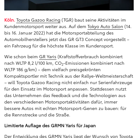
Köln.
Toyota Gazoo Racing
(TGR) baut seine Aktivitäten im
Kundenmotorsport weiter aus. Auf dem
Tokyo Auto Salon
(14.
bis 16. Januar 2022) hat die Motorsportabteilung des
Automobilherstellers jetzt das GR GT3 Concept vorgestellt –
ein Fahrzeug für die höchste Klasse im Kundensport.
Wie schon beim
GR Yaris
(Kraftstoffverbrauch kombiniert
nach WLTP 8,2 l/100 km, CO
-Emissionen kombiniert nach
2
WLTP 186 g/km) – dem vielfach preisgekrönten
Kompaktsportler mit Technik aus der Rallye-Weltmeisterschaft
– will Toyota Gazoo Racing nicht einfach nur Serienfahrzeuge
für den Einsatz im Motorsport anpassen. Stattdessen nutzt
das Unternehmen das Feedback und die Technologien aus
den verschiedenen Motorsportaktivitäten dafür, immer
bessere Autos mit echten Motorsport-Genen zu bauen: für
die Rennstrecke und die Straße.
Limitierte Auflage des GRMN Yaris für Japan
Der Entwicklung des GRMN Yaris liegt der Wunsch von Toyota