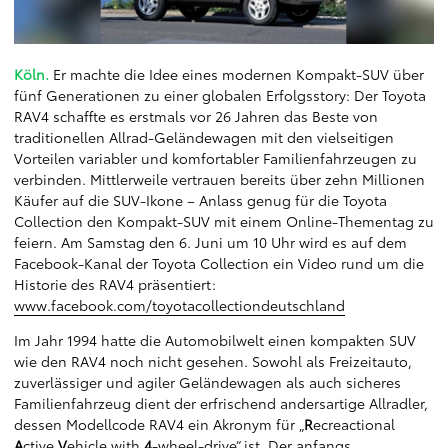
Köln.
Er machte die Idee eines modernen Kompakt-SUV über
fünf Generationen zu einer globalen Erfolgsstory: Der Toyota
RAV4 schaffte es erstmals vor 26 Jahren das Beste von
traditionellen Allrad-Geländewagen mit den vielseitigen
Vorteilen variabler und komfortabler Familienfahrzeugen zu
verbinden. Mittlerweile vertrauen bereits über zehn Millionen
Käufer auf die SUV-Ikone – Anlass genug für die Toyota
Collection den Kompakt-SUV mit einem Online-Thementag zu
feiern. Am Samstag den 6. Juni um 10 Uhr wird es auf dem
Facebook-Kanal der Toyota Collection ein Video rund um die
Historie des RAV4 präsentiert:
www.facebook.com/toyotacollectiondeutschland
Im Jahr 1994 hatte die Automobilwelt einen kompakten SUV
wie den RAV4 noch nicht gesehen. Sowohl als Freizeitauto,
zuverlässiger und agiler Geländewagen als auch sicheres
Familienfahrzeug dient der erfrischend andersartige Allradler,
dessen Modellcode RAV4 ein Akronym für „
R
ecreactional
A
ctive
V
ehicle with
4
-wheel-drive“ ist. Der anfangs