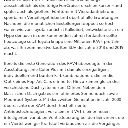
ausschließlich als dreitürige FunCruiser erschien kurzer Hand
später auch als größerer Fünftürer mit Vierradantrieb und
sperrbarem Verteilergetriebe und übertraf alle Erwartungen:
Nachdem die monatlichen Bestellungen doppelt so hoch
waren wie von Toyota zunächst Kalkuliert, entwickelte sich ein
Hype der auch in den kommenden Jahren fortlaufen sollte –
heutzutage setzt Toyota knapp eine Millionen RAV4 pro Jahr
ab, was ihn zum meistverkauften SUV der Jahre 2018 und 2019
macht.
Bereits die erste Generation des RAV4 überzeugte in der
Ausstattungslinie Color Plus mit damals einzigartigen,
individuellen und bunten Farbkombinationen, die an die
Optik eines Pop-Art-Cars erinnerte. Hinzu kamen gleich drei
verschiedene Dachsysteme zum Öffnen: Neben dem
klassischen Dach gab es ein raffiniertes Sonnendach sowie
Moonroof-Systeme. Mit der zweiten Generation im Jahr 2000
überraschte der RAV4 durch hocheffiziente
Antriebstechnologien, vor allem mit VVT-i, einer neuen
intelligenten variablen Ventilsteuerung bei den Benzinern, die
ein Viertel weniger Kraftstoff verbrauchen als die Vorgänger.