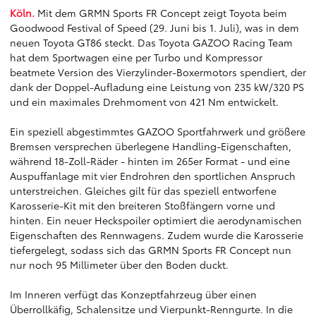
Köln.
Mit dem GRMN Sports FR Concept zeigt Toyota beim
Goodwood Festival of Speed (29. Juni bis 1. Juli), was in dem
neuen Toyota GT86 steckt. Das Toyota GAZOO Racing Team
hat dem Sportwagen eine per Turbo und Kompressor
beatmete Version des Vierzylinder-Boxermotors spendiert, der
dank der Doppel-Aufladung eine Leistung von 235 kW/320 PS
und ein maximales Drehmoment von 421 Nm entwickelt.
Ein speziell abgestimmtes GAZOO Sportfahrwerk und größere
Bremsen versprechen überlegene Handling-Eigenschaften,
während 18-Zoll-Räder - hinten im 265er Format - und eine
Auspuffanlage mit vier Endrohren den sportlichen Anspruch
unterstreichen. Gleiches gilt für das speziell entworfene
Karosserie-Kit mit den breiteren Stoßfängern vorne und
hinten. Ein neuer Heckspoiler optimiert die aerodynamischen
Eigenschaften des Rennwagens. Zudem wurde die Karosserie
tiefergelegt, sodass sich das GRMN Sports FR Concept nun
nur noch 95 Millimeter über den Boden duckt.
Im Inneren verfügt das Konzeptfahrzeug über einen
Überrollkäfig, Schalensitze und Vierpunkt-Renngurte. In die