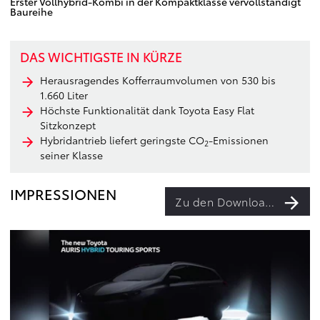
Erster Vollhybrid-Kombi in der Kompaktklasse vervollständigt
Baureihe
DAS WICHTIGSTE IN KÜRZE
Herausragendes Kofferraumvolumen von 530 bis
1.660 Liter
Höchste Funktionalität dank Toyota Easy Flat
Sitzkonzept
Hybridantrieb liefert geringste CO
-Emissionen
2
seiner Klasse
IMPRESSIONEN
Zu den Downloads