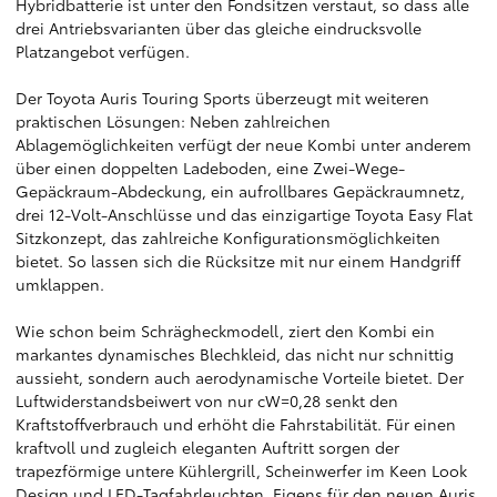
Hybridbatterie ist unter den Fondsitzen verstaut, so dass alle
drei Antriebsvarianten über das gleiche eindrucksvolle
Platzangebot verfügen.
Der Toyota Auris Touring Sports überzeugt mit weiteren
praktischen Lösungen: Neben zahlreichen
Ablagemöglichkeiten verfügt der neue Kombi unter anderem
über einen doppelten Ladeboden, eine Zwei-Wege-
Gepäckraum-Abdeckung, ein aufrollbares Gepäckraumnetz,
drei 12-Volt-Anschlüsse und das einzigartige Toyota Easy Flat
Sitzkonzept, das zahlreiche Konfigurationsmöglichkeiten
bietet. So lassen sich die Rücksitze mit nur einem Handgriff
umklappen.
Wie schon beim Schrägheckmodell, ziert den Kombi ein
markantes dynamisches Blechkleid, das nicht nur schnittig
aussieht, sondern auch aerodynamische Vorteile bietet. Der
Luftwiderstandsbeiwert von nur cW=0,28 senkt den
Kraftstoffverbrauch und erhöht die Fahrstabilität. Für einen
kraftvoll und zugleich eleganten Auftritt sorgen der
trapezförmige untere Kühlergrill, Scheinwerfer im Keen Look
Design und LED-Tagfahrleuchten. Eigens für den neuen Auris