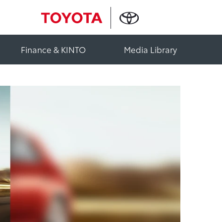
Finance & KINTO
Media Library