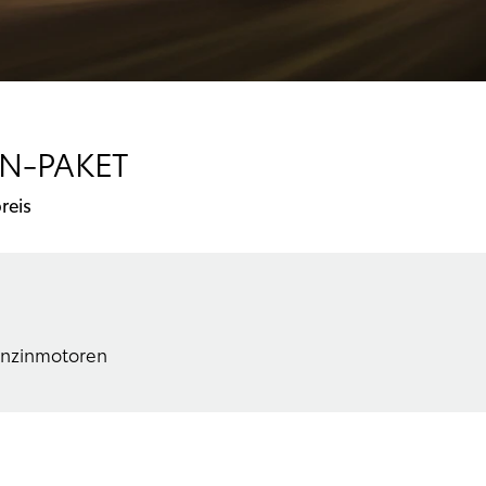
GN-PAKET
reis
Benzinmotoren