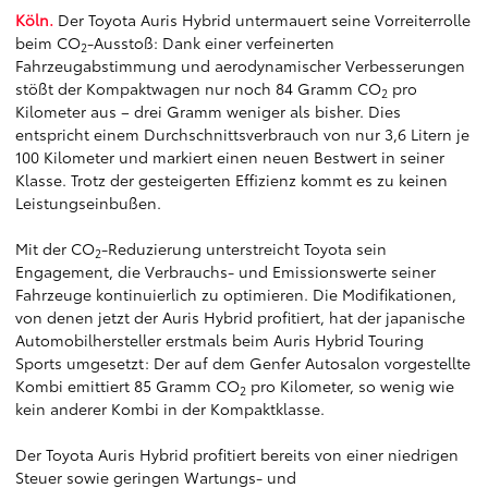
Köln.
Der Toyota Auris Hybrid untermauert seine Vorreiterrolle
beim CO
-Ausstoß: Dank einer verfeinerten
2
Fahrzeugabstimmung und aerodynamischer Verbesserungen
stößt der Kompaktwagen nur noch 84 Gramm CO
pro
2
Kilometer aus – drei Gramm weniger als bisher. Dies
entspricht einem Durchschnittsverbrauch von nur 3,6 Litern je
100 Kilometer und markiert einen neuen Bestwert in seiner
Klasse. Trotz der gesteigerten Effizienz kommt es zu keinen
Leistungseinbußen.
Mit der CO
-Reduzierung unterstreicht Toyota sein
2
Engagement, die Verbrauchs- und Emissionswerte seiner
Fahrzeuge kontinuierlich zu optimieren. Die Modifikationen,
von denen jetzt der Auris Hybrid profitiert, hat der japanische
Automobilhersteller erstmals beim Auris Hybrid Touring
Sports umgesetzt: Der auf dem Genfer Autosalon vorgestellte
Kombi emittiert 85 Gramm CO
pro Kilometer, so wenig wie
2
kein anderer Kombi in der Kompaktklasse.
Der Toyota Auris Hybrid profitiert bereits von einer niedrigen
Steuer sowie geringen Wartungs- und