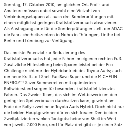
Sonntag, 17. Oktober 2010, am gleichen Ort. Profis und
Amateure müssen dabei sowohl eine Vielzahl von
Verbindungsetappen als auch drei Sonderprüfungen mit
einem möglichst geringen Kraftstoffverbrauch absolvieren.
Als Austragungsorte für die Sonderprüfungen stellt der ADAC
die Fahrsicherheitszentren in Nohra in Thüringen, Linthe bei
Berlin und Lüneburg zur Verfügung.
Das meiste Potenzial zur Reduzierung des
Kraftstoffverbrauchs hat jeder Fahrer im eigenen rechten Fuß.
Zusätzliche Hilfestellung beim Sparen leistet bei der Eco
Challenge nicht nur der Hybridantrieb des Toyota Auris; auch
der neue Kraftstoff Shell FuelSave Super und die MICHELIN
ENERGY™ Saver Sommerreifen mit optimiertem
Rollwiderstand sorgen für besonders kraftstoffeffizienztes
Fahren. Das Zweier-Team, das sich im Wettbewerb um den
geringsten Spritverbrauch durchsetzen kann, gewinnt am
Ende der Rallye zwei neue Toyota Auris Hybrid. Doch nicht nur
die beiden Hauptgewinner dürfen sich freuen: Den beiden
Zweitplatzierten winken Tankgutscheine von Shell im Wert
von jeweils 2.000 Euro, und für Platz drei gibt es je einen Satz