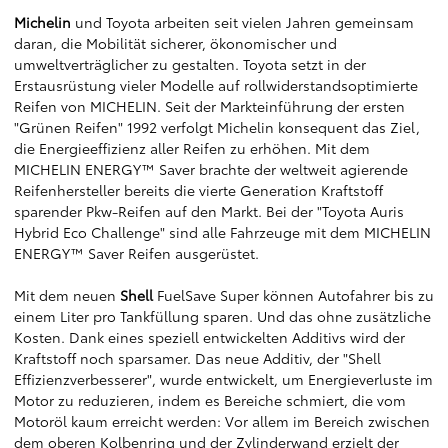
Michelin
und Toyota arbeiten seit vielen Jahren gemeinsam
daran, die Mobilität sicherer, ökonomischer und
umweltverträglicher zu gestalten. Toyota setzt in der
Erstausrüstung vieler Modelle auf rollwiderstandsoptimierte
Reifen von MICHELIN. Seit der Markteinführung der ersten
"Grünen Reifen" 1992 verfolgt Michelin konsequent das Ziel,
die Energieeffizienz aller Reifen zu erhöhen. Mit dem
MICHELIN ENERGY™ Saver brachte der weltweit agierende
Reifenhersteller bereits die vierte Generation Kraftstoff
sparender Pkw-Reifen auf den Markt. Bei der "Toyota Auris
Hybrid Eco Challenge" sind alle Fahrzeuge mit dem MICHELIN
ENERGY™ Saver Reifen ausgerüstet.
Mit dem neuen
Shell
FuelSave Super können Autofahrer bis zu
einem Liter pro Tankfüllung sparen. Und das ohne zusätzliche
Kosten. Dank eines speziell entwickelten Additivs wird der
Kraftstoff noch sparsamer. Das neue Additiv, der "Shell
Effizienzverbesserer", wurde entwickelt, um Energieverluste im
Motor zu reduzieren, indem es Bereiche schmiert, die vom
Motoröl kaum erreicht werden: Vor allem im Bereich zwischen
dem oberen Kolbenring und der Zylinderwand erzielt der