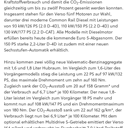
Kraftstoffverbrauch und damit die CO
-Emissionen
2
gleichzeitig um bis zu zwölf Prozent gesenkt werden konnten.
Insgesamt stehen für den Verso fünf Motoren zur Wahl,
darunter drei moderne Common Rail Diesel mit Leistungen
von 93 kW/126 PS (2.0 D-4D), 110 kW/150 PS (2.2 D-4D) und
130 kW/177 PS (2.2 D-CAT). Alle Modelle mit Dieselmotor
erfüllen bereits heute die kommende Euro 5-Abgasnorm. Der
150 PS starke 2,2-Liter D-4D ist zudem mit einer neuen
Sechsstufen-Automatik erhältlich.
Hinzu kommen zwei völlig neue Valvematic-Benzinaggregate
mit 1,6 und 1,8 Liter Hubraum. Im Vergleich zum 1,6-Liter des
Vorgängermodells stieg die Leistung um 22 PS auf 97 kW/132
PS, das maximale Drehmoment um zehn auf 160 Nm.
Zugleich sank der CO
-Ausstoß um 20 auf 158 Gramm* und
2
der Verbrauch auf 6,7 Liter* je 100 Kilometer. Der neue 1,8-
Liter leistet im Vergleich zum Vorgänger 18 PS mehr und
kommt nun auf 108 kW/147 PS und ein Drehmomentmaximum
von 180 Nm. Der CO
-Ausstoß sank um 22 auf 162 g/km*, der
2
Verbrauch liegt nun bei 6,9 Liter* je 100 Kilometer. Mit dem
optional erhältlichen Multidrive S-Getriebe emittiert der Verso
164 g/km* und verbraucht im Durchschnitt 7,0 Liter* Treibstoff.