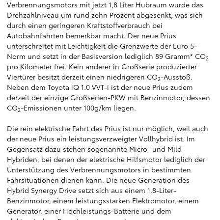
Verbrennungsmotors mit jetzt 1,8 Liter Hubraum wurde das
Drehzahlniveau um rund zehn Prozent abgesenkt, was sich
durch einen geringeren Kraftstoffverbrauch bei
Autobahnfahrten bemerkbar macht. Der neue Prius
unterschreitet mit Leichtigkeit die Grenzwerte der Euro 5-
Norm und setzt in der Basisversion lediglich 89 Gramm* CO
2
pro Kilometer frei. Kein anderer in Großserie produzierter
Viertürer besitzt derzeit einen niedrigeren CO
-Ausstoß.
2
Neben dem Toyota iQ 1.0 VVT-i ist der neue Prius zudem
derzeit der einzige Großserien-PKW mit Benzinmotor, dessen
CO
-Emissionen unter 100g/km liegen.
2
Die rein elektrische Fahrt des Prius ist nur möglich, weil auch
der neue Prius ein leistungsverzweigter Vollhybrid ist. Im
Gegensatz dazu stehen sogenannte Micro- und Mild-
Hybriden, bei denen der elektrische Hilfsmotor lediglich der
Unterstützung des Verbrennungsmotors in bestimmten
Fahrsituationen dienen kann. Die neue Generation des
Hybrid Synergy Drive setzt sich aus einem 1,8-Liter-
Benzinmotor, einem leistungsstarken Elektromotor, einem
Generator, einer Hochleistungs-Batterie und dem