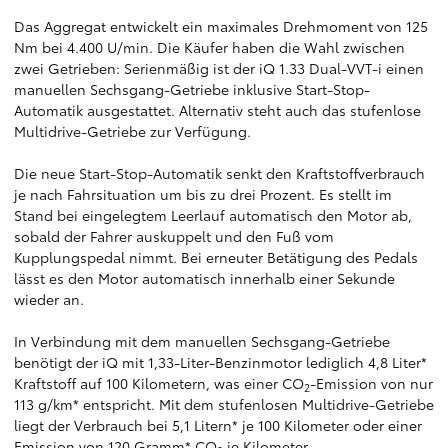
Das Aggregat entwickelt ein maximales Drehmoment von 125
Nm bei 4.400 U/min. Die Käufer haben die Wahl zwischen
zwei Getrieben: Serienmäßig ist der iQ 1.33 Dual-VVT-i einen
manuellen Sechsgang-Getriebe inklusive Start-Stop-
Automatik ausgestattet. Alternativ steht auch das stufenlose
Multidrive-Getriebe zur Verfügung.
Die neue Start-Stop-Automatik senkt den Kraftstoffverbrauch
je nach Fahrsituation um bis zu drei Prozent. Es stellt im
Stand bei eingelegtem Leerlauf automatisch den Motor ab,
sobald der Fahrer auskuppelt und den Fuß vom
Kupplungspedal nimmt. Bei erneuter Betätigung des Pedals
lässt es den Motor automatisch innerhalb einer Sekunde
wieder an.
In Verbindung mit dem manuellen Sechsgang-Getriebe
benötigt der iQ mit 1,33-Liter-Benzinmotor lediglich 4,8 Liter*
Kraftstoff auf 100 Kilometern, was einer CO
-Emission von nur
2
113 g/km* entspricht. Mit dem stufenlosen Multidrive-Getriebe
liegt der Verbrauch bei 5,1 Litern* je 100 Kilometer oder einer
Emission von 120 Gramm* CO
je Kilometer.