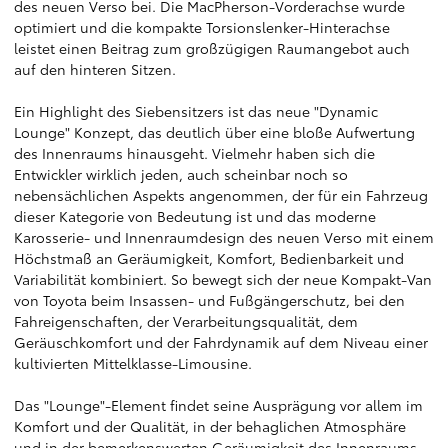
des neuen Verso bei. Die MacPherson-Vorderachse wurde
optimiert und die kompakte Torsionslenker-Hinterachse
leistet einen Beitrag zum großzügigen Raumangebot auch
auf den hinteren Sitzen.
Ein Highlight des Siebensitzers ist das neue "Dynamic
Lounge" Konzept, das deutlich über eine bloße Aufwertung
des Innenraums hinausgeht. Vielmehr haben sich die
Entwickler wirklich jeden, auch scheinbar noch so
nebensächlichen Aspekts angenommen, der für ein Fahrzeug
dieser Kategorie von Bedeutung ist und das moderne
Karosserie- und Innenraumdesign des neuen Verso mit einem
Höchstmaß an Geräumigkeit, Komfort, Bedienbarkeit und
Variabilität kombiniert. So bewegt sich der neue Kompakt-Van
von Toyota beim Insassen- und Fußgängerschutz, bei den
Fahreigenschaften, der Verarbeitungsqualität, dem
Geräuschkomfort und der Fahrdynamik auf dem Niveau einer
kultivierten Mittelklasse-Limousine.
Das "Lounge"-Element findet seine Ausprägung vor allem im
Komfort und der Qualität, in der behaglichen Atmosphäre
und in der bemerkenswerten Geräumigkeit des Innenraums,