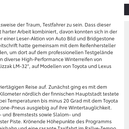
eise der Traum, Testfahrer zu sein. Dass dieser
 harter Arbeit kombiniert, davon konnten sich in der
einer Leser-Aktion von Auto Bild und Bridgestone
eitschrift hatte gemeinsam mit dem Reifenhersteller
en, um dort auf dem professionellen Testgelände
n diverse High-Performance Winterreifen von
izzak LM-32", auf Modellen von Toyota und Lexus
iertägigen Reise auf. Zunächst ging es mit dem
Kilometer nördlich der finnischen Hauptstadt testete
bei Temperaturen bis minus 20 Grad mit dem Toyota
tone-Pneus ausgiebig auf ihre Wintertauglichkeit.
 und Bremstests sowie Slalom- und
ister Piste. Krönende Höhepunkte des Programms
eisbahn und eine rasante Taxifahrt im Rallye-Tempo