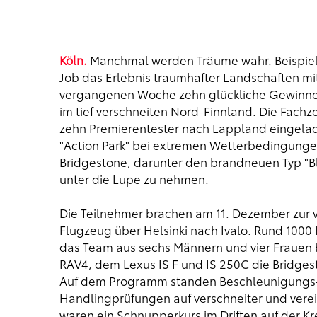
Köln.
Manchmal werden Träume wahr. Beispielsw
Job das Erlebnis traumhafter Landschaften mit
vergangenen Woche zehn glückliche Gewinner 
im tief verschneiten Nord-Finnland. Die Fachz
zehn Premierentester nach Lappland eingelad
"Action Park" bei extremen Wetterbedingunge
Bridgestone, darunter den brandneuen Typ "Bl
unter die Lupe zu nehmen.
Die Teilnehmer brachen am 11. Dezember zur v
Flugzeug über Helsinki nach Ivalo. Rund 1000 
das Team aus sechs Männern und vier Frauen 
RAV4, dem Lexus IS F und IS 250C die Bridges
Auf dem Programm standen Beschleunigungs-
Handlingprüfungen auf verschneiter und vere
waren ein Schnupperkurs im Driften auf der Kr