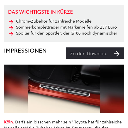
DAS WICHTIGSTE IN KÜRZE
Chrom-Zubehör für zahlreiche Modelle
Sommerkompletträder mit Markenreifen ab 257 Euro
Spoiler für den Sportler: der GT86 noch dynamischer
IMPRESSIONEN
Zu den Downloads
Köln.
Darf´s ein bisschen mehr sein? Toyota hat für zahlreiche
Modelle schicke Zubehör-Ideen im Programm, die den