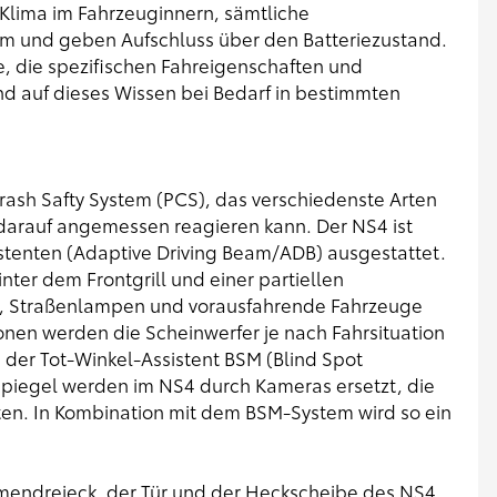
Klima im Fahrzeuginnern, sämtliche
em und geben Aufschluss über den Batteriezustand.
e, die spezifischen Fahreigenschaften und
nd auf dieses Wissen bei Bedarf in bestimmten
ash Safty System (PCS), das verschiedenste Arten
rauf angemessen reagieren kann. Der NS4 ist
stenten (Adaptive Driving Beam/ADB) ausgestattet.
nter dem Frontgrill und einer partiellen
, Straßenlampen und vorausfahrende Fahrzeuge
nen werden die Scheinwerfer je nach Fahrsituation
s der Tot-Winkel-Assistent BSM (Blind Spot
spiegel werden im NS4 durch Kameras ersetzt, die
ten. In Kombination mit dem BSM-System wird so ein
mendreieck, der Tür und der Heckscheibe des NS4