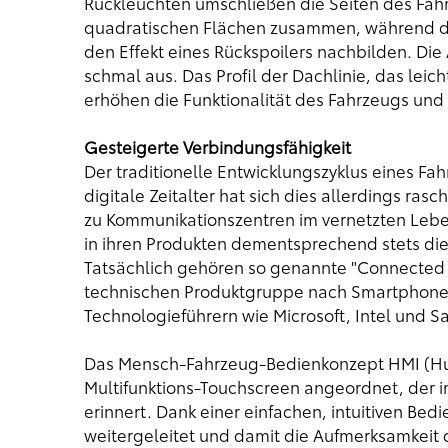
Rückleuchten umschließen die Seiten des Fahr
quadratischen Flächen zusammen, während die
den Effekt eines Rückspoilers nachbilden. Die 
schmal aus. Das Profil der Dachlinie, das lei
erhöhen die Funktionalität des Fahrzeugs und
Gesteigerte Verbindungsfähigkeit
Der traditionelle Entwicklungszyklus eines Fahr
digitale Zeitalter hat sich dies allerdings ra
zu Kommunikationszentren im vernetzten Leben
in ihren Produkten dementsprechend stets di
Tatsächlich gehören so genannte "Connected 
technischen Produktgruppe nach Smartphones
Technologieführern wie Microsoft, Intel und S
Das Mensch-Fahrzeug-Bedienkonzept HMI (Hum
Multifunktions-Touchscreen angeordnet, der 
erinnert. Dank einer einfachen, intuitiven Bed
weitergeleitet und damit die Aufmerksamkeit 