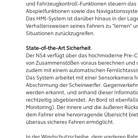
und Fahrzeugkontroll-Funktionen steuern das 
Abspielfunktionen sowie das Navigationssyst
Das HMI-System ist darüber hinaus in der Lag
Verhaltensweisen seines Fahrers zu "lernen" u
Situationen zurückzugreifen.
State-of-the-Art Sicherheit
Der NS4 verfügt über das hochmoderne Pre-Cr
von Zusammenstößen voraus berechnen und da
zudem mit einem automatischen Fernlichtassi
Das System arbeitet mit einer Sensorkamera hi
Abschirmung der Scheinwerfer. Gegenverkehr
werden erkannt, und anhand dieser Informatio
rechtzeitig abgeblendet. An Bord ist ebenfall
Monitoring). Der innere und die äußeren Rück
dem Fahrer eine hervorragende Übersicht bie
überaus sicheres Fahren ermöglicht.
In der Windschutzscheibe, dem vorderen Rah