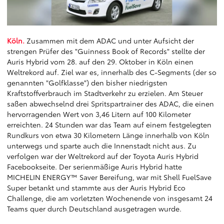
Köln.
Zusammen mit dem ADAC und unter Aufsicht der
strengen Prüfer des "Guinness Book of Records" stellte der
Auris Hybrid vom 28. auf den 29. Oktober in Köln einen
Weltrekord auf. Ziel war es, innerhalb des C-Segments (der so
genannten "Golfklasse") den bisher niedrigsten
Kraftstoffverbrauch im Stadtverkehr zu erzielen. Am Steuer
saßen abwechselnd drei Spritspartrainer des ADAC, die einen
hervorragenden Wert von 3,46 Litern auf 100 Kilometer
erreichten. 24 Stunden war das Team auf einem festgelegten
Rundkurs von etwa 30 Kilometern Länge innerhalb von Köln
unterwegs und sparte auch die Innenstadt nicht aus. Zu
verfolgen war der Weltrekord auf der
Toyota Auris Hybrid
Facebookseite
. Der serienmäßige Auris Hybrid hatte
MICHELIN ENERGY™ Saver Bereifung, war mit Shell FuelSave
Super betankt und stammte aus der Auris Hybrid Eco
Challenge, die am vorletzten Wochenende von insgesamt 24
Teams quer durch Deutschland ausgetragen wurde.