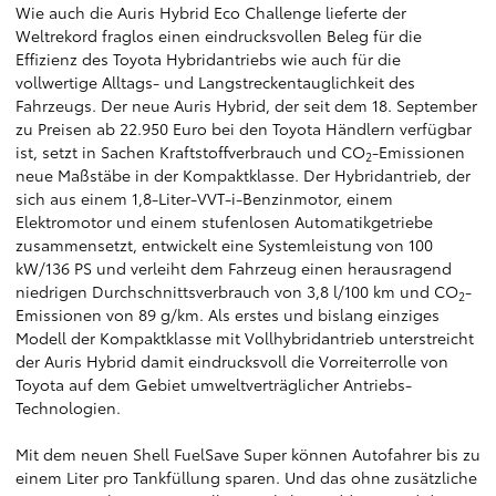
Wie auch die Auris Hybrid Eco Challenge lieferte der
Weltrekord fraglos einen eindrucksvollen Beleg für die
Effizienz des Toyota Hybridantriebs wie auch für die
vollwertige Alltags- und Langstreckentauglichkeit des
Fahrzeugs. Der neue Auris Hybrid, der seit dem 18. September
zu Preisen ab 22.950 Euro bei den Toyota Händlern verfügbar
ist, setzt in Sachen Kraftstoffverbrauch und CO
-Emissionen
2
neue Maßstäbe in der Kompaktklasse. Der Hybridantrieb, der
sich aus einem 1,8-Liter-VVT-i-Benzinmotor, einem
Elektromotor und einem stufenlosen Automatikgetriebe
zusammensetzt, entwickelt eine Systemleistung von 100
kW/136 PS und verleiht dem Fahrzeug einen herausragend
niedrigen Durchschnittsverbrauch von 3,8 l/100 km und CO
-
2
Emissionen von 89 g/km. Als erstes und bislang einziges
Modell der Kompaktklasse mit Vollhybridantrieb unterstreicht
der Auris Hybrid damit eindrucksvoll die Vorreiterrolle von
Toyota auf dem Gebiet umweltverträglicher Antriebs-
Technologien.
Mit dem neuen Shell FuelSave Super können Autofahrer bis zu
einem Liter pro Tankfüllung sparen. Und das ohne zusätzliche