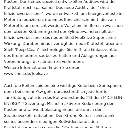
Kosten. Dank eines speziell entwickelten Additivs wird der
Kraftstoff noch sparsamer. Das neue Additiv, der "Shell
Effizienzverbesserer", wurde entwickelt, um Energieverluste im
Motor zu reduzieren, indem es Bereiche schmiert, die vom
Motoröl kaum erreicht werden: Vor allem im Bereich zwischen
dem oberen Kolbenring und der Zylinderwand erzielt der
Effizienzverbesserer des neuen Shell FuelSave Super seine
Wirkung. Darüber hinaus verfügt der neue Kraftstoff über die
Shell "Keep Clean"-Technologie. Sie hilft, die Einlassventile
des Brennraumes sauber zu halten und Ablagerungen aus
Verbrennungsrückständen zu verhindern.
Weitere Informationen finden Sie unter:
www.shell.de/fuelsave
Auch die Reifen spielen eine wichtige Rolle beim Spritsparen,
denn bei einem Pkw geht durchschnittlich jede fünfte
Tankfüllung zulasten des Rollwiderstands. Mit dem MICHELIN
ENERGY™ Saver trägt Michelin aktiv zur Reduzierung der
Kosten und Umweltbelastungen bei, die durch den
Straßenverkehr entstehen. Der "Grüne Reifen" senkt dank
seines besonders niedrigen Rollwiderstands den
Kraftstoffverbrauch sowie die CO
-Emissionen. Stiftung