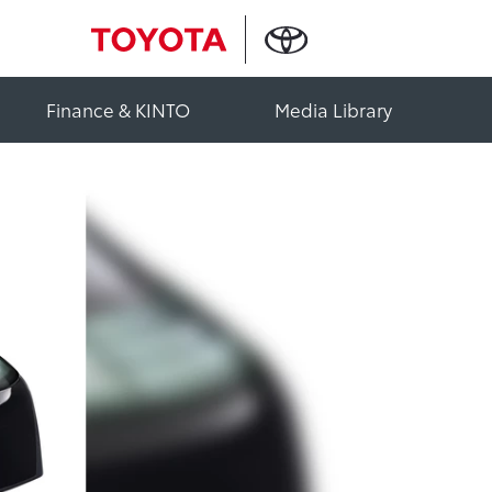
Finance & KINTO
Media Library