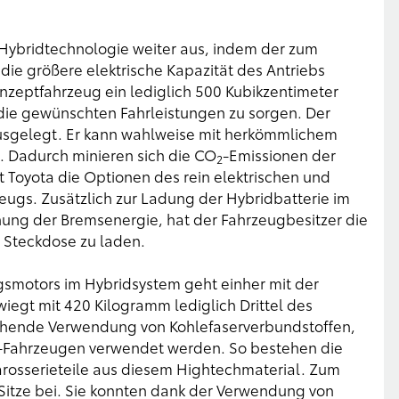
n-Hybridtechnologie weiter aus, indem der zum
e größere elektrische Kapazität des Antriebs
zeptfahrzeug ein lediglich 500 Kubikzentimeter
die gewünschten Fahrleistungen zu sorgen. Der
usgelegt. Er kann wahlweise mit herkömmlichem
. Dadurch minieren sich die CO
-Emissionen der
2
rt Toyota die Optionen des rein elektrischen und
zeugs. Zusätzlich zur Ladung der Hybridbatterie im
ung der Bremsenergie, hat der Fahrzeugbesitzer die
 Steckdose zu laden.
smotors im Hybridsystem geht einher mit der
iegt mit 420 Kilogramm lediglich Drittel des
itgehende Verwendung von Kohlefaserverbundstoffen,
1-Fahrzeugen verwendet werden. So bestehen die
arosserieteile aus diesem Hightechmaterial. Zum
Sitze bei. Sie konnten dank der Verwendung von