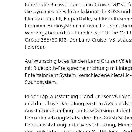
Bereits die Basisversion "Land Cruiser V8" ver
die dynamische Fahrwerkskontrolle KDSS und 
Klimaautomatik, Einparkhilfe, schlüssellose
Premium-Audiosystem mit neun Lautspreche
Wiedergabefunktion. Für eine sportliche Optik 
Größe 285/60 R18. Der Land Cruiser V8 ist aus
lieferbar.
Auf Wunsch gibt es für den Land Cruiser V8 ei
mit Bluetooth-Freisprecheinrichtung mit integ
Entertainment System, verschiedene Metallic-
Soundsystem.
In der Top-Ausstattung "Land Cruiser V8 Execu
und das aktive Dämpfungssystem AVS die dyna
Ausstattungsumfang der Basisversion ist der L
Lenkübersetzung VGRS, dem Pre-Crash Sicherh
Lederausstattung inklusive Sitzheizung, Memor
des Lenkrades, sowie einem Multivisions-, Au