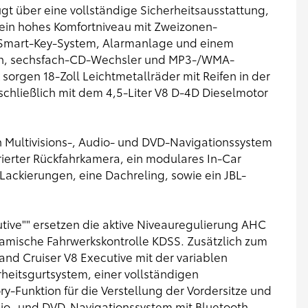
fügt über eine vollständige Sicherheitsausstattung,
ein hohes Komfortniveau mit Zweizonen-
m Smart-Key-System, Alarmanlage und einem
rn, sechsfach-CD-Wechsler und MP3-/WMA-
sorgen 18-Zoll Leichtmetallräder mit Reifen in der
schließlich mit dem 4,5-Liter V8 D-4D Dieselmotor
n Multivisions-, Audio- und DVD-Navigationssystem
rierter Rückfahrkamera, ein modulares In-Car
Lackierungen, eine Dachreling, sowie ein JBL-
tive"" ersetzen die aktive Niveauregulierung AHC
mische Fahrwerkskontrolle KDSS. Zusätzlich zum
and Cruiser V8 Executive mit der variablen
eitsgurtsystem, einer vollständigen
y-Funktion für die Verstellung der Vordersitze und
dio- und DVD-Navigationssystem mit Bluetooth-