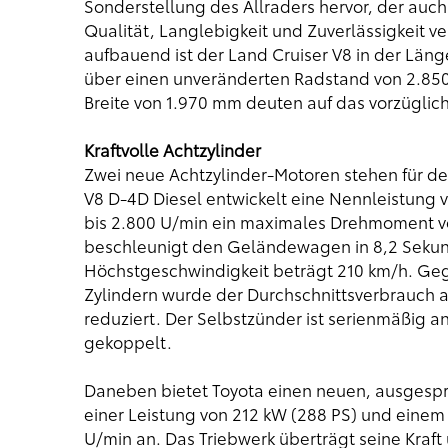
Sonderstellung des Allraders hervor, der auc
Qualität, Langlebigkeit und Zuverlässigkeit v
aufbauend ist der Land Cruiser V8 in der Lä
über einen unveränderten Radstand von 2.850
Breite von 1.970 mm deuten auf das vorzüglic
Kraftvolle Achtzylinder
Zwei neue Achtzylinder-Motoren stehen für den
V8 D-4D Diesel entwickelt eine Nennleistung v
bis 2.800 U/min ein maximales Drehmoment v
beschleunigt den Geländewagen in 8,2 Sekund
Höchstgeschwindigkeit beträgt 210 km/h. Ge
Zylindern wurde der Durchschnittsverbrauch auf
reduziert. Der Selbstzünder ist serienmäßig 
gekoppelt.
Daneben bietet Toyota einen neuen, ausgesproc
einer Leistung von 212 kW (288 PS) und ein
U/min an. Das Triebwerk überträgt seine Kraft 