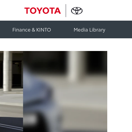
Finance & KINTO
Media Library