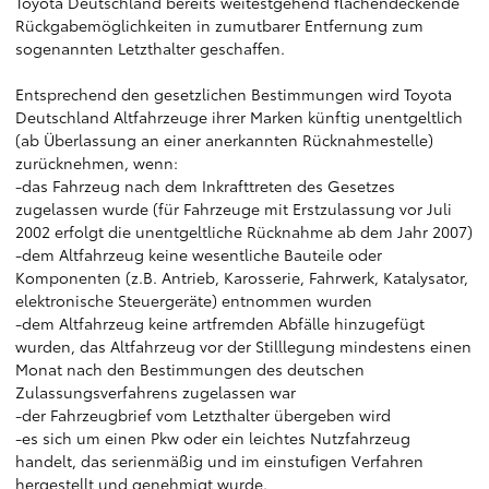
Toyota Deutschland bereits weitestgehend flächendeckende
Rückgabemöglichkeiten in zumutbarer Entfernung zum
sogenannten Letzthalter geschaffen.
Entsprechend den gesetzlichen Bestimmungen wird Toyota
Deutschland Altfahrzeuge ihrer Marken künftig unentgeltlich
(ab Überlassung an einer anerkannten Rücknahmestelle)
zurücknehmen, wenn:
-das Fahrzeug nach dem Inkrafttreten des Gesetzes
zugelassen wurde (für Fahrzeuge mit Erstzulassung vor Juli
2002 erfolgt die unentgeltliche Rücknahme ab dem Jahr 2007)
-dem Altfahrzeug keine wesentliche Bauteile oder
Komponenten (z.B. Antrieb, Karosserie, Fahrwerk, Katalysator,
elektronische Steuergeräte) entnommen wurden
-dem Altfahrzeug keine artfremden Abfälle hinzugefügt
wurden, das Altfahrzeug vor der Stilllegung mindestens einen
Monat nach den Bestimmungen des deutschen
Zulassungsverfahrens zugelassen war
-der Fahrzeugbrief vom Letzthalter übergeben wird
-es sich um einen Pkw oder ein leichtes Nutzfahrzeug
handelt, das serienmäßig und im einstufigen Verfahren
hergestellt und genehmigt wurde.