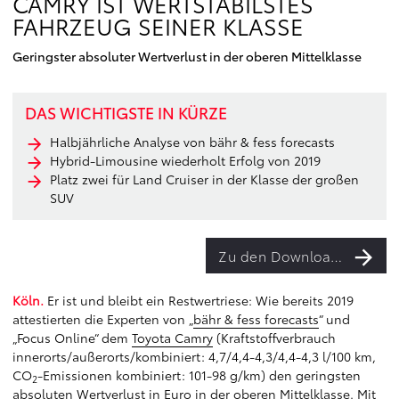
CAMRY IST WERTSTABILSTES
FAHRZEUG SEINER KLASSE
Geringster absoluter Wertverlust in der oberen Mittelklasse
DAS WICHTIGSTE IN KÜRZE
Halbjährliche Analyse von bähr & fess forecasts
Hybrid-Limousine wiederholt Erfolg von 2019
Platz zwei für Land Cruiser in der Klasse der großen
SUV
Zu den Downloads
Köln.
Er ist und bleibt ein Restwertriese: Wie bereits 2019
attestierten die Experten von „
bähr & fess forecasts
“ und
„Focus Online“ dem
Toyota Camry
(Kraftstoffverbrauch
innerorts/außerorts/kombiniert: 4,7/4,4-4,3/4,4-4,3 l/100 km,
CO
-Emissionen kombiniert: 101-98 g/km) den geringsten
2
absoluten Wertverlust in Euro in der oberen Mittelklasse. Mit