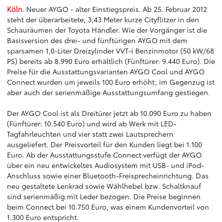
Köln.
Neuer AYGO - alter Einstiegspreis. Ab 25. Februar 2012
steht der überarbeitete, 3,43 Meter kurze Cityflitzer in den
Schauräumen der Toyota Händler. Wie der Vorgänger ist die
Basisversion des drei- und fünftürigen AYGO mit dem
sparsamen 1,0-Liter Dreizylinder VVT-i Benzinmotor (50 kW/68
PS) bereits ab 8.990 Euro erhältlich (Fünftürer: 9.440 Euro). Die
Preise für die Ausstattungsvarianten AYGO Cool und AYGO
Connect wurden um jeweils 100 Euro erhöht; im Gegenzug ist
aber auch der serienmäßige Ausstattungsumfang gestiegen.
Der AYGO Cool ist als Dreitürer jetzt ab 10.090 Euro zu haben
(Fünftürer: 10.540 Euro) und wird ab Werk mit LED-
Tagfahrleuchten und vier statt zwei Lautsprechern
ausgeliefert. Der Preisvorteil für den Kunden liegt bei 1.100
Euro. Ab der Ausstattungsstufe Connect verfügt der AYGO
über ein neu entwickeltes Audiosystem mit USB- und iPod-
Anschluss sowie einer Bluetooth-Freisprecheinrichtung. Das
neu gestaltete Lenkrad sowie Wählhebel bzw. Schaltknauf
sind serienmäßig mit Leder bezogen. Die Preise beginnen
beim Connect bei 10.750 Euro, was einem Kundenvorteil von
1.300 Euro entspricht.