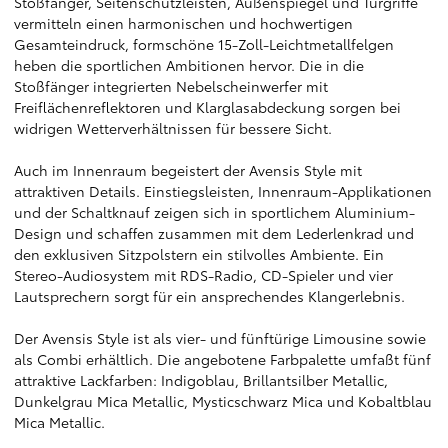
Stoßfänger, Seitenschutzleisten, Außenspiegel und Türgriffe
vermitteln einen harmonischen und hochwertigen
Gesamteindruck, formschöne 15-Zoll-Leichtmetallfelgen
heben die sportlichen Ambitionen hervor. Die in die
Stoßfänger integrierten Nebelscheinwerfer mit
Freiflächenreflektoren und Klarglasabdeckung sorgen bei
widrigen Wetterverhältnissen für bessere Sicht.
Auch im Innenraum begeistert der Avensis Style mit
attraktiven Details. Einstiegsleisten, Innenraum-Applikationen
und der Schaltknauf zeigen sich in sportlichem Aluminium-
Design und schaffen zusammen mit dem Lederlenkrad und
den exklusiven Sitzpolstern ein stilvolles Ambiente. Ein
Stereo-Audiosystem mit RDS-Radio, CD-Spieler und vier
Lautsprechern sorgt für ein ansprechendes Klangerlebnis.
Der Avensis Style ist als vier- und fünftürige Limousine sowie
als Combi erhältlich. Die angebotene Farbpalette umfaßt fünf
attraktive Lackfarben: Indigoblau, Brillantsilber Metallic,
Dunkelgrau Mica Metallic, Mysticschwarz Mica und Kobaltblau
Mica Metallic.