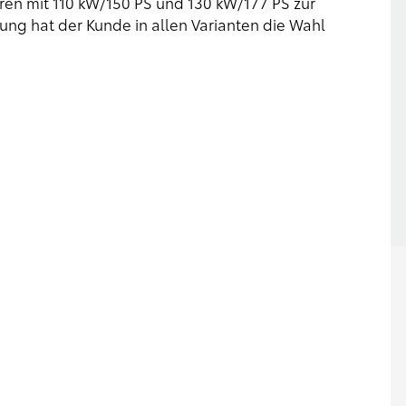
oren mit 110 kW/150 PS und 130 kW/177 PS zur
ng hat der Kunde in allen Varianten die Wahl