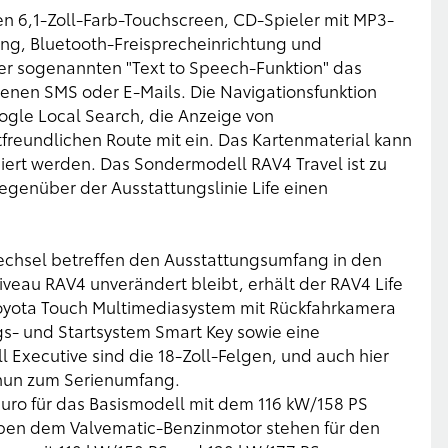
en 6,1-Zoll-Farb-Touchscreen, CD-Spieler mit MP3-
ng, Bluetooth-Freisprecheinrichtung und
er sogenannten "Text to Speech-Funktion" das
enen SMS oder E-Mails. Die Navigationsfunktion
ogle Local Search, die Anzeige von
reundlichen Route mit ein. Das Kartenmaterial kann
isiert werden. Das Sondermodell RAV4 Travel ist zu
gegenüber der Ausstattungslinie Life einen
chsel betreffen den Ausstattungsumfang in den
iveau RAV4 unverändert bleibt, erhält der RAV4 Life
 Toyota Touch Multimediasystem mit Rückfahrkamera
s- und Startsystem Smart Key sowie eine
Executive sind die 18-Zoll-Felgen, und auch hier
 nun zum Serienumfang.
Euro für das Basismodell mit dem 116 kW/158 PS
eben dem Valvematic-Benzinmotor stehen für den