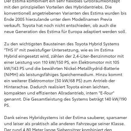
Der Estima kombiniert ein sehr flexibles Großraumkonzept
mit den prinzipiellen Vorteilen des Hybridantriebs. Die
konventionell angetriebenen Varianten des Estima wurden bis
Ende 2005 hierzulande unter dem Modellnamen Previa
verkauft. Toyota hat noch nicht entschieden, ob auch die
neue Generation des Estima für Europa adaptiert werden soll.
Zu den wichtigsten Bausteinen des Toyota Hybrid Systems
"THS II" mit zweistufiger Untersetzung, wie es im Estima
Hybrid eingesetzt wird, zählen der 2,4-Liter-Benzinmotor mit
einer Leistung von 110 kW/150 PS, ein Elektromotor mit 105
kW/143 PS und die bewährten Nickel-Metallhydrid-Batterie
(NiMH) als leistungsfähiges Speichermedium. Hinzu kommt
ein weiterer Elektromotor (50 kW/68 PS) zum Antrieb der
Hinterachse. Dadurch realisiert Toyota einen leichten,
kompakten und effizienten Allradantrieb, intern "E-Four"
genannt. Die Gesamtleistung des Systems beträgt 140 kW/190
PS.
Dank seines Hybridsystems ist der Estima sauberer, sparsamer
und leiser als praktisch alle anderen Fahrzeuge seiner Klasse.
Der rund 4,80 Meter lange Siebensitzer kombiniert den