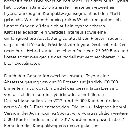
hocheffiziente Hybridversion verfügbar. "Mit dem Auris Hybrid
hat Toyota im Jahr 2010 als erster Hersteller weltweit ein
Hybridfahrzeug im Kompaktwagensegment auf den Markt
gebracht. Wir sehen hier ein großes Wachstumspotenzial.
Unsere Kunden dürfen sich auf ein dynamischeres
Karosseriedesign, ein wertiges Interieur sowie eine
umfangreichere Ausstattung zu attraktiven Preisen freuen",
sagt Toshiaki Yasuda, Präsident von Toyota Deutschland. Der
neue Auris Hybrid startet bei einem Preis von 22.950 Euro und
kostet somit weniger als das Modell mit vergleichbarem 2,0-
Liter-Dieselmotor.
Durch den Generationswechsel erwartet Toyota eine
Absatzsteigerung von gut 20 Prozent auf jährlich 100.000
Einheiten in Europa. Ein Drittel des Gesamtabsatzes wird
voraussichtlich auf die Hybridmodelle entfallen. In
Deutschland sollen sich 2013 rund 15.000 Kunden für den
neuen Auris 5-Türer entscheiden. Die im Juli folgende Kombi-
Version, der Auris Touring Sports, wird voraussichtlich weitere
5.000 Käufer finden. Im Jahr 2012 wurden europaweit 83.012
Einheiten des Kompaktwagens neu zugelassen.