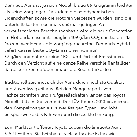
Der neue Auris ist je nach Modell bis zu 85 Kilogramm leichter
als seine Vorgänger. Da zudem die aerodynamischen
Eigenschaften sowie die Motoren verbessert wurden, sind die
Unterhaltskosten nochmals spürbar geringer. Auf
verkaufsbasierter Berechnungsbasis wird die neue Generation
im Flottendurchschnitt lediglich 109 g/km CO
emittieren - 13
2
Prozent weniger als die Vorgängerbaureihe. Der Auris Hybrid
liefert klassenbeste CO
-Emissionen von nur
2
87 g/km und nahezu keine NOx- und Partikel-Emissionen.
Durch den Verzicht auf eine ganze Reihe verschleißanfälliger
Bauteile sinken darüber hinaus die Reparaturkosten.
Traditionell zeichnet sich der Auris durch höchste Qualität
und Zuverlässigkeit aus. Bei den Mängelreports von
Fachzeitschriften und Prüfgesellschaften landet das Toyota
Modell stets im Spitzenfeld. Der TÜV-Report 2013 bezeichnet
den Kompaktwagen als "zuverlässigen Typen" und lobt
beispielsweise das Fahrwerk und die exakte Lenkung.
Zum Marktstart offeriert Toyota zudem die limitierte Auris
START Edition. Sie beinhaltet viele attraktive Extras wie