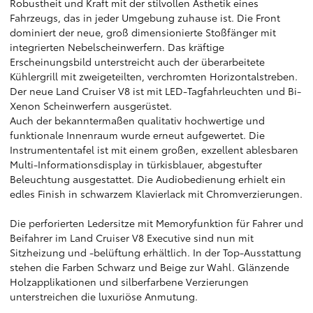
Robustheit und Kraft mit der stilvollen Ästhetik eines
Fahrzeugs, das in jeder Umgebung zuhause ist. Die Front
dominiert der neue, groß dimensionierte Stoßfänger mit
integrierten Nebelscheinwerfern. Das kräftige
Erscheinungsbild unterstreicht auch der überarbeitete
Kühlergrill mit zweigeteilten, verchromten Horizontalstreben.
Der neue Land Cruiser V8 ist mit LED-Tagfahrleuchten und Bi-
Xenon Scheinwerfern ausgerüstet.
Auch der bekanntermaßen qualitativ hochwertige und
funktionale Innenraum wurde erneut aufgewertet. Die
Instrumententafel ist mit einem großen, exzellent ablesbaren
Multi-Informationsdisplay in türkisblauer, abgestufter
Beleuchtung ausgestattet. Die Audiobedienung erhielt ein
edles Finish in schwarzem Klavierlack mit Chromverzierungen.
Die perforierten Ledersitze mit Memoryfunktion für Fahrer und
Beifahrer im Land Cruiser V8 Executive sind nun mit
Sitzheizung und -belüftung erhältlich. In der Top-Ausstattung
stehen die Farben Schwarz und Beige zur Wahl. Glänzende
Holzapplikationen und silberfarbene Verzierungen
unterstreichen die luxuriöse Anmutung.