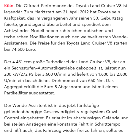
Köln.
Die Offroad-Performance des Toyota Land Cruiser V8 ist
legendär. Zum Marktstart am 21. April 2012 hat Toyota sein
Kraftpaket, das im vergangenen Jahr seinen 50. Geburtstag
feierte, grundlegend überarbeitet und spendiert dem
Achtzylinder-Modell neben zahlreichen optischen und
technischen Modifikationen auch den weltweit ersten Wende-
Assistenten. Die Preise für den Toyota Land Cruiser V8 starten
bei 74.500 Euro.
Der 4.461 ccm große Turbodiesel des Land Cruiser V8, der an
ein Sechsstufen-Automatikgetriebe gekoppelt ist, leistet nun
200 kW/272 PS bei 3.600 U/min und liefert von 1.600 bis 2.800
U/min ein beachtliches Drehmoment von 650 Nm. Das
Aggregat erfüllt die Euro 5 Abgasnorm und ist mit einem
Partikelfilter ausgestattet.
Der Wende-Assistent ist in das jetzt fünfstufige
geländeabhängige Geschwindigkeits-regelsystem Crawl
Control eingebettet. Es erlaubt im abschüssigen Gelände und
bei steilen Anstiegen eine konstante Fahrt in Schritttempo
und hilft auch, das Fahrzeug wieder frei zu fahren, sollte es