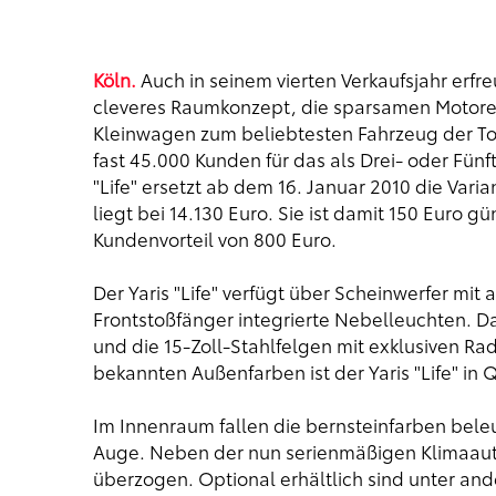
Köln.
Auch in seinem vierten Verkaufsjahr erfreu
cleveres Raumkonzept, die sparsamen Motore
Kleinwagen zum beliebtesten Fahrzeug der Toy
fast 45.000 Kunden für das als Drei- oder Fünf
"Life" ersetzt ab dem 16. Januar 2010 die Vari
liegt bei 14.130 Euro. Sie ist damit 150 Euro gü
Kundenvorteil von 800 Euro.
Der Yaris "Life" verfügt über Scheinwerfer mi
Frontstoßfänger integrierte Nebelleuchten. Dar
und die 15-Zoll-Stahlfelgen mit exklusiven R
bekannten Außenfarben ist der Yaris "Life" in 
Im Innenraum fallen die bernsteinfarben bel
Auge. Neben der nun serienmäßigen Klimaauto
überzogen. Optional erhältlich sind unter an