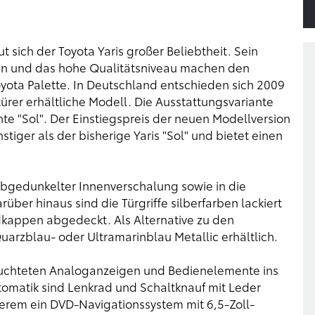
t sich der Toyota Yaris großer Beliebtheit. Sein
n und das hohe Qualitätsniveau machen den
ota Palette. In Deutschland entschieden sich 2009
türer erhältliche Modell. Die Ausstattungsvariante
ante "Sol". Der Einstiegspreis der neuen Modellversion
nstiger als der bisherige Yaris "Sol" und bietet einen
t abgedunkelter Innenverschalung sowie in die
über hinaus sind die Türgriffe silberfarben lackiert
adkappen abgedeckt. Als Alternative zu den
Quarzblau- oder Ultramarinblau Metallic erhältlich.
euchteten Analoganzeigen und Bedienelemente ins
matik sind Lenkrad und Schaltknauf mit Leder
derem ein DVD-Navigationssystem mit 6,5-Zoll-