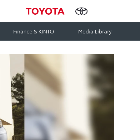
Finance & KINTO
Media Library