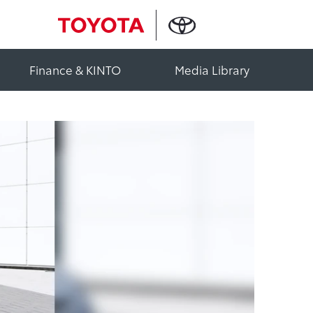
Finance & KINTO
Media Library