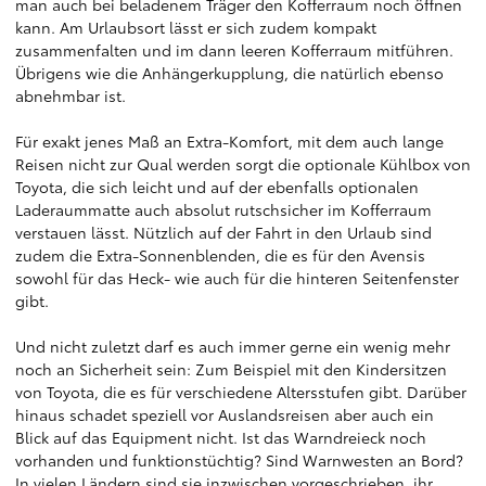
man auch bei beladenem Träger den Kofferraum noch öffnen
kann. Am Urlaubsort lässt er sich zudem kompakt
zusammenfalten und im dann leeren Kofferraum mitführen.
Übrigens wie die Anhängerkupplung, die natürlich ebenso
abnehmbar ist.
Für exakt jenes Maß an Extra-Komfort, mit dem auch lange
Reisen nicht zur Qual werden sorgt die optionale Kühlbox von
Toyota, die sich leicht und auf der ebenfalls optionalen
Laderaummatte auch absolut rutschsicher im Kofferraum
verstauen lässt. Nützlich auf der Fahrt in den Urlaub sind
zudem die Extra-Sonnenblenden, die es für den Avensis
sowohl für das Heck- wie auch für die hinteren Seitenfenster
gibt.
Und nicht zuletzt darf es auch immer gerne ein wenig mehr
noch an Sicherheit sein: Zum Beispiel mit den Kindersitzen
von Toyota, die es für verschiedene Altersstufen gibt. Darüber
hinaus schadet speziell vor Auslandsreisen aber auch ein
Blick auf das Equipment nicht. Ist das Warndreieck noch
vorhanden und funktionstüchtig? Sind Warnwesten an Bord?
In vielen Ländern sind sie inzwischen vorgeschrieben, ihr