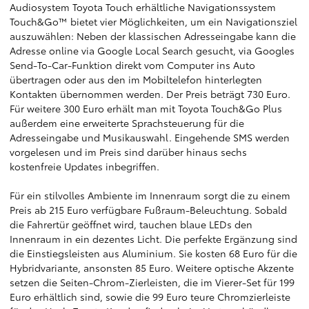
Audiosystem Toyota Touch erhältliche Navigationssystem
Touch&Go™ bietet vier Möglichkeiten, um ein Navigationsziel
auszuwählen: Neben der klassischen Adresseingabe kann die
Adresse online via Google Local Search gesucht, via Googles
Send-To-Car-Funktion direkt vom Computer ins Auto
übertragen oder aus den im Mobiltelefon hinterlegten
Kontakten übernommen werden. Der Preis beträgt 730 Euro.
Für weitere 300 Euro erhält man mit Toyota Touch&Go Plus
außerdem eine erweiterte Sprachsteuerung für die
Adresseingabe und Musikauswahl. Eingehende SMS werden
vorgelesen und im Preis sind darüber hinaus sechs
kostenfreie Updates inbegriffen.
Für ein stilvolles Ambiente im Innenraum sorgt die zu einem
Preis ab 215 Euro verfügbare Fußraum-Beleuchtung. Sobald
die Fahrertür geöffnet wird, tauchen blaue LEDs den
Innenraum in ein dezentes Licht. Die perfekte Ergänzung sind
die Einstiegsleisten aus Aluminium. Sie kosten 68 Euro für die
Hybridvariante, ansonsten 85 Euro. Weitere optische Akzente
setzen die Seiten-Chrom-Zierleisten, die im Vierer-Set für 199
Euro erhältlich sind, sowie die 99 Euro teure Chromzierleiste