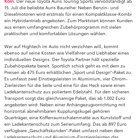
Köln.
Der neue Toyota Auris Touring Sports vervollständigt ab
15. Juli die beliebte Auris Baureihe: Neben Benzin- und
Dieselmotoren wird erstmals für einen Kompaktklasse-Kombi
ein Hybridantrieb angeboten. Zum Marktstart können Kunden
aus einem umfangreichen Zubehörprogramm mit vielen
praktischen und komfortablen Lösungen wählen.
Wer auf Hightech im Auto nicht verzichten will, kommt
ebenso auf seine Kosten wie Vielfahrer und Liebhaber eines
individuellen Designs. Der Toyota Partner hält spezielle
Zubehörpakete bereit. Sportlich schick geht es mit dem zu
Preisen ab 475 Euro erhältlichen „Sport und Design“-Paket zu.
Es umfasst zwei Einstiegsleisten in Aluminium, vier Chrom-
Zierleisten für die Seite und eine für das Heck sowie einen
Ladekantenschutz aus poliertem Edelstahl. Für den sicheren
Transport sorgt das gleichnamige Paket, das ab 1.002 Euro
angeboten wird: Neben einer Anhängezugvorrichtung mit
horizontal abnehmbaren Kupplungskugel gehören
Querträger, eine Kofferraumschalenmatte aus Kunststoff und
ein Ladekantenschutz zum Serienumfang. Das ab 897 Euro
verfügbare „Geschäftskunden“-Paket umfasst neben dem
Ladekantenschutz und Aluminium-Einstiegsleisten das