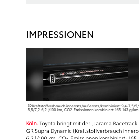
IMPRESSIONEN
,4-7,5/5,9-
Kraftstoffverbrauch innerorts/außerorts/kombiniert: 9,4-7,5/5,
-143 g/km
5,5/7,2-6,2 l/100 km, CO2-Emissionen kombiniert: 165-143 g/km
Köln.
Toyota bringt mit der „Jarama Racetrack E
GR Supra Dynamic
(Kraftstoffverbrauch innero
6,2 l/100 km, CO
-Emissionen kombiniert: 165-