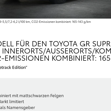
5,9-5,5/7,2-6,2 l/100 km, CO2-Emissionen kombiniert: 165-143 g/km
ELL FÜR DEN TOYOTA GR SUP
NNERORTS/AUSSERORTS/KOMBINI
2-EMISSIONEN KOMBINIERT: 165
track Edition“
biniert mit mattschwarzen Felgen
rkt limitiert
e als Namensgeber