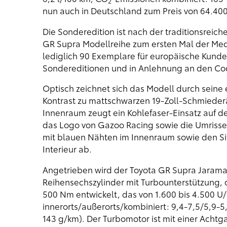
2
nun auch in Deutschland zum Preis von 64.400
Die Sonderedition ist nach der traditionsreic
GR Supra Modellreihe zum ersten Mal der Medie
lediglich 90 Exemplare für europäische Kunden 
Sondereditionen und in Anlehnung an den C
Optisch zeichnet sich das Modell durch seine e
Kontrast zu mattschwarzen 19-Zoll-Schmiederä
Innenraum zeugt ein Kohlefaser-Einsatz auf d
das Logo von Gazoo Racing sowie die Umrisse 
mit blauen Nähten im Innenraum sowie den S
Interieur ab.
Angetrieben wird der Toyota GR Supra Jarama 
Reihensechszylinder mit Turbounterstützung,
500 Nm entwickelt, das von 1.600 bis 4.500 U/
innerorts/außerorts/kombiniert: 9,4-7,5/5,9-5
143 g/km). Der Turbomotor ist mit einer Ach