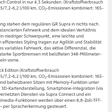
unch Control in nur 4,3 Sekunden. (Kraftstoffverbrauch
,5/7,2-6,2 l/100 km, CO
-Emissionen kombiniert: 165-
2
ing stehen dem regulären GR Supra in nichts nach.
alancierten Fahrwerk und dem idealen Verhältnis
in niedriger Schwerpunkt, eine leichte und
ffizientes Styling tragen zur Agilität und Stabilität
 variables Fahrwerk, das aktive Differenzial, die
starke Sportbremsen mit belüfteten 348-Millimeter-
eln vorne.
 Edition (Kraftstoffverbrauch
,5/7,2-6,2 l/100 km, CO
-Emissionen kombiniert: 165-
2
 und beheizbaren Sitzen mit Memory-Funktion unter
 3D-Kartendarstellung, Smartphone-Integration (via
ernetzten Diensten via Supra Connect und ein
timedia-Funktionen werden über einen 8,8-Zoll-TFT-
 – per Spracherkennung gesteuert.