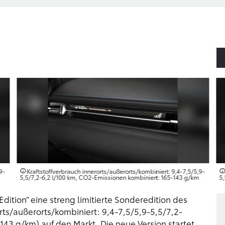
9-
Kraftstoffverbrauch innerorts/außerorts/kombiniert: 9,4-7,5/5,9-
5,5/7,2-6,2 l/100 km, CO2-Emissionen kombiniert: 165-143 g/km
5
dition“ eine streng limitierte Sonderedition des
rts/außerorts/kombiniert: 9,4-7,5/5,9-5,5/7,2-
143 g/km) auf den Markt. Die neue Version startet