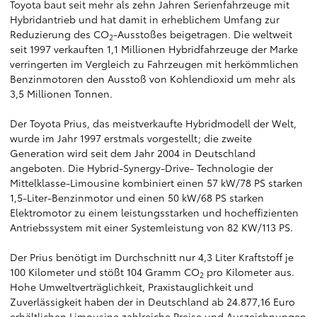
Toyota baut seit mehr als zehn Jahren Serienfahrzeuge mit
Hybridantrieb und hat damit in erheblichem Umfang zur
Reduzierung des CO
-Ausstoßes beigetragen. Die weltweit
2
seit 1997 verkauften 1,1 Millionen Hybridfahrzeuge der Marke
verringerten im Vergleich zu Fahrzeugen mit herkömmlichen
Benzinmotoren den Ausstoß von Kohlendioxid um mehr als
3,5 Millionen Tonnen.
Der Toyota Prius, das meistverkaufte Hybridmodell der Welt,
wurde im Jahr 1997 erstmals vorgestellt; die zweite
Generation wird seit dem Jahr 2004 in Deutschland
angeboten. Die Hybrid-Synergy-Drive- Technologie der
Mittelklasse-Limousine kombiniert einen 57 kW/78 PS starken
1,5-Liter-Benzinmotor und einen 50 kW/68 PS starken
Elektromotor zu einem leistungsstarken und hocheffizienten
Antriebssystem mit einer Systemleistung von 82 KW/113 PS.
Der Prius benötigt im Durchschnitt nur 4,3 Liter Kraftstoff je
100 Kilometer und stößt 104 Gramm CO
pro Kilometer aus.
2
Hohe Umweltverträglichkeit, Praxistauglichkeit und
Zuverlässigkeit haben der in Deutschland ab 24.877,16 Euro
erhältlichen Limousine zahlreiche Preise und Auszeichnungen