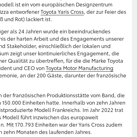
odell ist ein vom europäischen Designzentrum
Nizza entworfener
Toyota Yaris Cross
, der zur Feier des
 und Rot) lackiert ist.
niger als 24 Jahren wurde ein beeindruckendes
bnis der harten Arbeit und des Engagements unserer
nd Stakeholder, einschließlich der lokalen und
äum zeigt unser kontinuierliches Engagement, die
r Qualität zu übertreffen, für die die Marke Toyota
äsident und CEO von
Toyota Motor Manufacturing
emonie, an der 200 Gäste, darunter der französische
 in der französischen Produktionsstätte vom Band, die
n 150.000 Einheiten hatte. Innerhalb von zehn Jahren
tproduzierte Modell Frankreichs. Im Jahr 2022 trat
as Modell führt inzwischen das europaweit
. Mit 170.793 Einheiten war der Yaris Cross zudem
en zehn Monaten des laufenden Jahres.