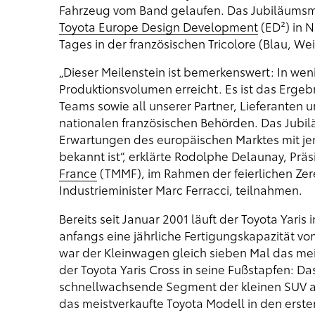
Fahrzeug vom Band gelaufen. Das Jubiläumsm
Toyota Europe Design Development
(ED²) in 
Tages in der französischen Tricolore (Blau, Weiß
„Dieser Meilenstein ist bemerkenswert: In we
Produktionsvolumen erreicht. Es ist das Erge
Teams sowie all unserer Partner, Lieferanten u
nationalen französischen Behörden. Das Jubil
Erwartungen des europäischen Marktes mit jene
bekannt ist“, erklärte Rodolphe Delaunay, Pr
France
(TMMF), im Rahmen der feierlichen Zer
Industrieminister Marc Ferracci, teilnahmen.
Bereits seit Januar 2001 läuft der Toyota Yaris
anfangs eine jährliche Fertigungskapazität vo
war der Kleinwagen gleich sieben Mal das meis
der Toyota Yaris Cross in seine Fußstapfen: D
schnellwachsende Segment der kleinen SUV an
das meistverkaufte Toyota Modell in den erst