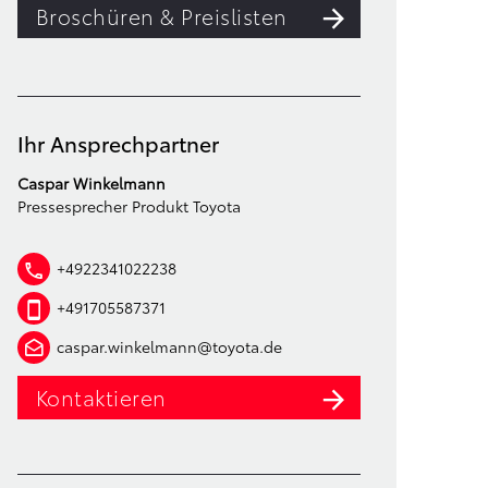
Broschüren & Preislisten
Ihr Ansprechpartner
Caspar Winkelmann
Pressesprecher Produkt Toyota
+4922341022238
+491705587371
caspar.winkelmann@toyota.de
Kontaktieren