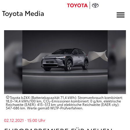
Toyota Media
Toyota bZ4X (Batteriekapazität 71,4 kWh): Stromverbrauch kombiniert:
18,0–14,4 kWh/100 km, CO
-Emissionen kombiniert: 0 g/km, elektrische
2
Reichweite (EAER): 415–513 km und elektrische Reichweite (EAER city):
547-686 km. Werte gemäß WLTP-Prüfverfahren.
02.12.2021 · 15:00
Uhr