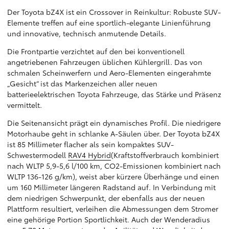
Der Toyota bZ4X ist ein Crossover in Reinkultur: Robuste SUV-
Elemente treffen auf eine sportlich-elegante Linienführung
und innovative, technisch anmutende Details.
Die Frontpartie verzichtet auf den bei konventionell
angetriebenen Fahrzeugen üblichen Kühlergrill. Das von
schmalen Scheinwerfern und Aero-Elementen eingerahmte
„Gesicht“ ist das Markenzeichen aller neuen
batterieelektrischen Toyota Fahrzeuge, das Stärke und Präsenz
vermittelt.
Die Seitenansicht prägt ein dynamisches Profil. Die niedrigere
Motorhaube geht in schlanke A-Säulen über. Der Toyota bZ4X
ist 85 Millimeter flacher als sein kompaktes SUV-
Schwestermodell
RAV4 Hybrid
(Kraftstoffverbrauch kombiniert
nach WLTP 5,9-5,6 l/100 km, CO2-Emissionen kombiniert nach
WLTP 136-126 g/km), weist aber kürzere Überhänge und einen
um 160 Millimeter längeren Radstand auf. In Verbindung mit
dem niedrigen Schwerpunkt, der ebenfalls aus der neuen
Plattform resultiert, verleihen die Abmessungen dem Stromer
eine gehörige Portion Sportlichkeit. Auch der Wenderadius