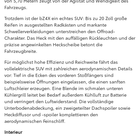
von 5,70 Metern zeugt von der Agilität und Wendigkeit des
Fahrzeugs.
Trotzdem ist der bZ4X ein echtes SUV: Bis zu 20 Zoll große
Reifen in ausgestellten Radkästen und markante
Schwellerverkleidungen unterstreichen den Offroad-
Charakter. Das Heck mit den auffälligen Rückleuchten und der
präzise angewinkelten Heckscheibe betont die
Fahrzeugbreite.
Für möglichst hohe Effizienz und Reichweite fährt das
vollelektrische SUV mit zahlreichen aerodynamischen Details
vor: Tief in die Ecken des vorderen Stoßfängers sind
beispielsweise Öffnungen eingelassen, die einen sanften
Luftschleier erzeugen. Eine Blende im schmalen unteren
Kühlergrill leitet bei Bedarf außerdem Kühlluft zur Batterie
und verringert den Luftwiderstand. Die vollständige
Unterbodenabdeckung, ein zweigeteilter Dachspoiler sowie
Heckdiffusor und -spoiler komplettieren den
aerodynamischen Feinschliff.
Interieur