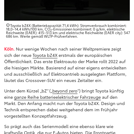
Toyota bZ4X (Batteriekapazität 71,4 kWh): Stromverbrauch kombiniert:
18,0–14,4 kWh/100 km, CO
-Emissionen kombiniert: 0 g/km, elektrische
2
7-
Reichweite (EAER): 415–513 km und elektrische Reichweite (EAER city): 547-
686 km. Werte gemäß WLTP-Prüfverfahren.
Köln.
Nur wenige Wochen nach seiner Weltpremiere zeigt
sich der neue
Toyota bZ4X
erstmals der europäischen
Öffentlichkeit. Das erste Elektroauto der Marke rollt 2022 auf
die hiesigen Märkte. Basierend auf einer eigens entwickelten
und ausschließlich auf Elektroantrieb ausgelegten Plattform,
läutet das Crossover-SUV ein neues Zeitalter ein.
Unter dem Kürzel „bZ“ („
beyond zero
“) bringt Toyota künftig
eine
ganze Reihe batterieelektrischer Fahrzeuge
auf den
Markt. Den Anfang macht nun der Toyota bZ4X. Design und
Technik entsprechen dabei weitgehend dem im Frühjahr
vorgestellten Konzeptfahrzeug.
So prägt auch das Serienmodell eine ebenso klare wie
kraftvolle Optik, die nur E-Autos bieten. Die Frontpartie