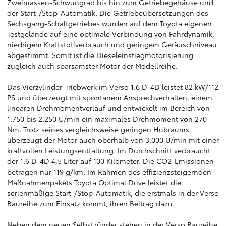
Zweimassen-Schwungrad bis hin zum Getriebegehäuse und
der Start-/Stop-Automatik. Die Getriebeübersetzungen des
Sechsgang-Schaltgetriebes wurden auf dem Toyota eigenen
Testgelände auf eine optimale Verbindung von Fahrdynamik,
niedrigem Kraftstoffverbrauch und geringem Geräuschniveau
abgestimmt. Somit ist die Dieseleinstiegmotorisierung
zugleich auch sparsamster Motor der Modellreihe.
Das Vierzylinder-Triebwerk im Verso 1.6 D-4D leistet 82 kW/112
PS und überzeugt mit spontanem Ansprechverhalten, einem
linearen Drehmomentverlauf und entwickelt im Bereich von
1.750 bis 2.250 U/min ein maximales Drehmoment von 270
Nm. Trotz seines vergleichsweise geringen Hubraums
überzeugt der Motor auch oberhalb von 3.000 U/min mit einer
kraftvollen Leistungsentfaltung. Im Durchschnitt verbraucht
der 1.6 D-4D 4,5 Liter auf 100 Kilometer. Die CO2-Emissionen
betragen nur 119 g/km. Im Rahmen des effizienzsteigernden
Maßnahmenpakets Toyota Optimal Drive leistet die
serienmäßige Start-/Stop-Automatik, die erstmals in der Verso
Baureihe zum Einsatz kommt, ihren Beitrag dazu.
Neben dem neuen Selbstzünder stehen in der Verso Baureihe