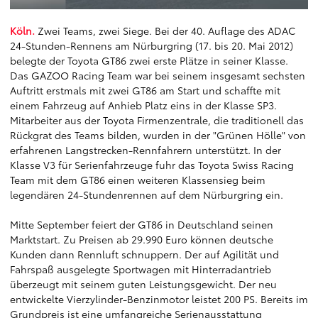
Köln.
Zwei Teams, zwei Siege. Bei der 40. Auflage des ADAC
24-Stunden-Rennens am Nürburgring (17. bis 20. Mai 2012)
belegte der Toyota GT86 zwei erste Plätze in seiner Klasse.
Das GAZOO Racing Team war bei seinem insgesamt sechsten
Auftritt erstmals mit zwei GT86 am Start und schaffte mit
einem Fahrzeug auf Anhieb Platz eins in der Klasse SP3.
Mitarbeiter aus der Toyota Firmenzentrale, die traditionell das
Rückgrat des Teams bilden, wurden in der "Grünen Hölle" von
erfahrenen Langstrecken-Rennfahrern unterstützt. In der
Klasse V3 für Serienfahrzeuge fuhr das Toyota Swiss Racing
Team mit dem GT86 einen weiteren Klassensieg beim
legendären 24-Stundenrennen auf dem Nürburgring ein.
Mitte September feiert der GT86 in Deutschland seinen
Marktstart. Zu Preisen ab 29.990 Euro können deutsche
Kunden dann Rennluft schnuppern. Der auf Agilität und
Fahrspaß ausgelegte Sportwagen mit Hinterradantrieb
überzeugt mit seinem guten Leistungsgewicht. Der neu
entwickelte Vierzylinder-Benzinmotor leistet 200 PS. Bereits im
Grundpreis ist eine umfangreiche Serienausstattung