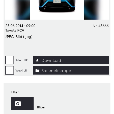
25.06.2014 · 09:00
Nr. 43666
Toyota FCV
JPEG-Bild (.jpg)
Download
Print | HR
Sammelmappe
Web | LR
Filter
Bilder