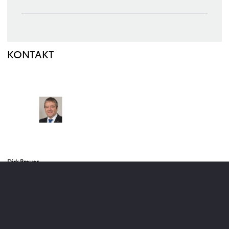
KONTAKT
Dirk Breuer
Pressesprecher Technik
02234 102-2225
dirk.breuer@toyota.de
Kontaktieren