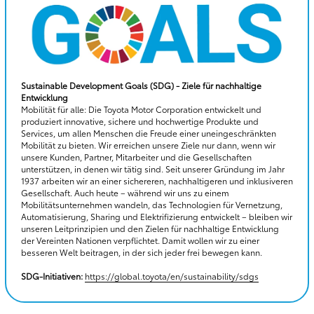
Sustainable Development Goals (SDG) - Ziele für nachhaltige
Entwicklung
Mobilität für alle: Die Toyota Motor Corporation entwickelt und
produziert innovative, sichere und hochwertige Produkte und
Services, um allen Menschen die Freude einer uneingeschränkten
Mobilität zu bieten. Wir erreichen unsere Ziele nur dann, wenn wir
unsere Kunden, Partner, Mitarbeiter und die Gesellschaften
unterstützen, in denen wir tätig sind. Seit unserer Gründung im Jahr
1937 arbeiten wir an einer sichereren, nachhaltigeren und inklusiveren
Gesellschaft. Auch heute – während wir uns zu einem
Mobilitätsunternehmen wandeln, das Technologien für Vernetzung,
Automatisierung, Sharing und Elektrifizierung entwickelt – bleiben wir
unseren Leitprinzipien und den Zielen für nachhaltige Entwicklung
der Vereinten Nationen verpflichtet. Damit wollen wir zu einer
besseren Welt beitragen, in der sich jeder frei bewegen kann.
SDG-Initiativen:
https://global.toyota/en/sustainability/sdgs