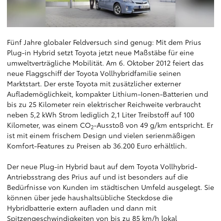
Fünf Jahre globaler Feldversuch sind genug: Mit dem Prius
Plug-in Hybrid setzt Toyota jetzt neue Maßstäbe für eine
umweltverträgliche Mobilität. Am 6. Oktober 2012 feiert das
neue Flaggschiff der Toyota Vollhybridfamilie seinen
Marktstart. Der erste Toyota mit zusätzlicher externer
Auflademöglichkeit, kompakter Lithium-Ionen-Batterien und
bis zu 25 Kilometer rein elektrischer Reichweite verbraucht
neben 5,2 kWh Strom lediglich 2,1 Liter Treibstoff auf 100
Kilometer, was einem CO
-Ausstoß von 49 g/km entspricht. Er
2
ist mit einem frischem Design und vielen serienmäßigen
Komfort-Features zu Preisen ab 36.200 Euro erhältlich.
Der neue Plug-in Hybrid baut auf dem Toyota Vollhybrid-
Antriebsstrang des Prius auf und ist besonders auf die
Bedürfnisse von Kunden im städtischen Umfeld ausgelegt. Sie
können über jede haushaltsübliche Steckdose die
Hybridbatterie extern aufladen und dann mit
Spitzengeschwindigkeiten von bis zu 85 km/h lokal