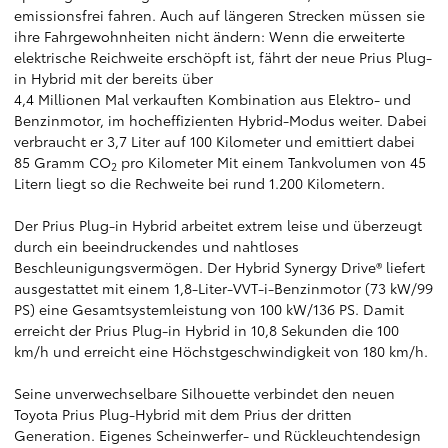
emissionsfrei fahren. Auch auf längeren Strecken müssen sie
ihre Fahrgewohnheiten nicht ändern: Wenn die erweiterte
elektrische Reichweite erschöpft ist, fährt der neue Prius Plug-
in Hybrid mit der bereits über
4,4 Millionen Mal verkauften Kombination aus Elektro- und
Benzinmotor, im hocheffizienten Hybrid-Modus weiter. Dabei
verbraucht er 3,7 Liter auf 100 Kilometer und emittiert dabei
85 Gramm CO
pro Kilometer Mit einem Tankvolumen von 45
2
Litern liegt so die Rechweite bei rund 1.200 Kilometern.
Der Prius Plug-in Hybrid arbeitet extrem leise und überzeugt
durch ein beeindruckendes und nahtloses
Beschleunigungsvermögen. Der Hybrid Synergy Drive® liefert
ausgestattet mit einem 1,8-Liter-VVT-i-Benzinmotor (73 kW/99
PS) eine Gesamtsystemleistung von 100 kW/136 PS. Damit
erreicht der Prius Plug-in Hybrid in 10,8 Sekunden die 100
km/h und erreicht eine Höchstgeschwindigkeit von 180 km/h.
Seine unverwechselbare Silhouette verbindet den neuen
Toyota Prius Plug-Hybrid mit dem Prius der dritten
Generation. Eigenes Scheinwerfer- und Rückleuchtendesign