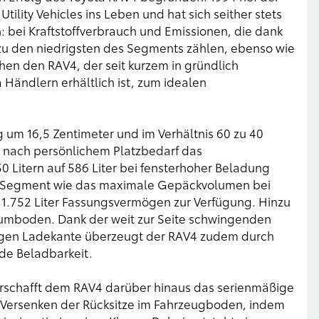
lity Vehicles ins Leben und hat sich seither stets
n: bei Kraftstoffverbrauch und Emissionen, die dank
u den niedrigsten des Segments zählen, ebenso wie
achen den RAV4, der seit kurzem in gründlich
Händlern erhältlich ist, zum idealen
g um 16,5 Zentimeter und im Verhältnis 60 zu 40
e nach persönlichem Platzbedarf das
 Litern auf 586 Liter bei fensterhoher Beladung
m Segment wie das maximale Gepäckvolumen bei
 1.752 Liter Fassungsvermögen zur Verfügung. Hinzu
aumboden. Dank der weit zur Seite schwingenden
rigen Ladekante überzeugt der RAV4 zudem durch
e Beladbarkeit.
verschafft dem RAV4 darüber hinaus das serienmäßige
he Versenken der Rücksitze im Fahrzeugboden, indem