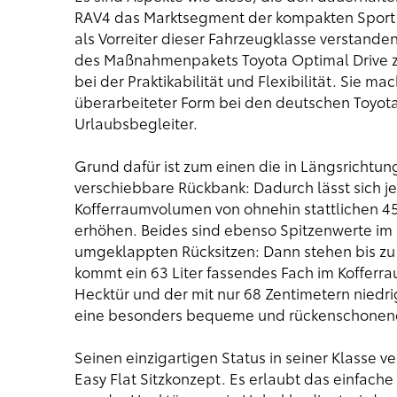
RAV4 das Marktsegment der kompakten Sport Uti
als Vorreiter dieser Fahrzeugklasse verstande
des Maßnahmenpakets Toyota Optimal Drive z
bei der Praktikabilität und Flexibilität. Sie m
überarbeiteter Form bei den deutschen Toyota 
Urlaubsbegleiter.
Grund dafür ist zum einen die in Längsrichtun
verschiebbare Rückbank: Dadurch lässt sich j
Kofferraumvolumen von ohnehin stattlichen 450
erhöhen. Beides sind ebenso Spitzenwerte i
umgeklappten Rücksitzen: Dann stehen bis zu
kommt ein 63 Liter fassendes Fach im Kofferr
Hecktür und der mit nur 68 Zentimetern nied
eine besonders bequeme und rückenschonend
Seinen einzigartigen Status in seiner Klasse 
Easy Flat Sitzkonzept. Es erlaubt das einfac