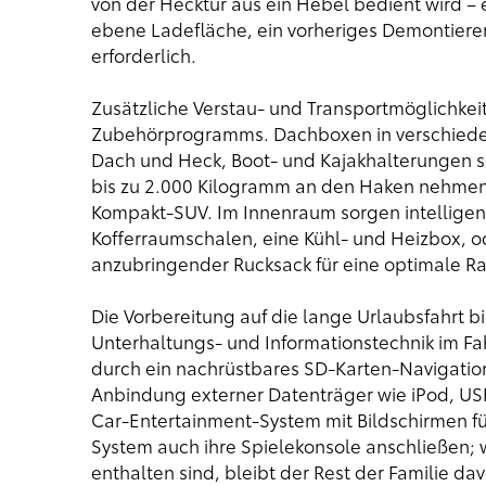
von der Hecktür aus ein Hebel bedient wird – e
ebene Ladefläche, ein vorheriges Demontieren 
erforderlich.
Zusätzliche Verstau- und Transportmöglichkeit
Zubehörprogramms. Dachboxen in verschieden
Dach und Heck, Boot- und Kajakhalterungen 
bis zu 2.000 Kilogramm an den Haken nehmen
Kompakt-SUV. Im Innenraum sorgen intelligen
Kofferraumschalen, eine Kühl- und Heizbox, od
anzubringender Rucksack für eine optimale R
Die Vorbereitung auf die lange Urlaubsfahrt b
Unterhaltungs- und Informationstechnik im Fa
durch ein nachrüstbares SD-Karten-Navigatio
Anbindung externer Datenträger wie iPod, U
Car-Entertainment-System mit Bildschirmen fü
System auch ihre Spielekonsole anschließen; w
enthalten sind, bleibt der Rest der Familie da