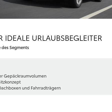
R IDEALE URLAUBSBEGLEITER
ze des Segments
iter Gepäckraumvolumen
Sitzkonzept
Dachboxen und Fahrradträgern