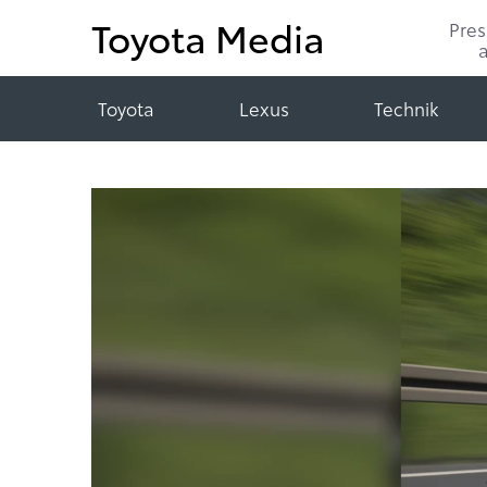
Toyota Media
Pre
Toyota
Lexus
Technik