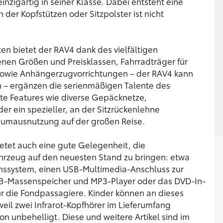
inzigartig in seiner Klasse. Dabei entsteht eine
der Kopfstützen oder Sitzpolster ist nicht
en bietet der RAV4 dank des vielfältigen
en Größen und Preisklassen, Fahrradträger für
sowie Anhängerzugvorrichtungen – der RAV4 kann
 – ergänzen die serienmäßigen Talente des
te Features wie diverse Gepäcknetze,
er ein spezieller, an der Sitzrückenlehne
aumausnutzung auf der großen Reise.
ietet auch eine gute Gelegenheit, die
hrzeug auf den neuesten Stand zu bringen: etwa
nssystem, einen USB-Multimedia-Anschluss zur
SB-Massenspeicher und MP3-Player oder das DVD-In-
r die Fondpassagiere. Kinder können an dieses
eil zwei Infrarot-Kopfhörer im Lieferumfang
von unbehelligt. Diese und weitere Artikel sind im