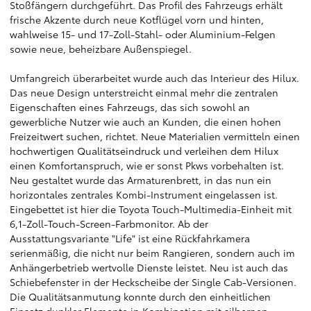
Stoßfängern durchgeführt. Das Profil des Fahrzeugs erhält
frische Akzente durch neue Kotflügel vorn und hinten,
wahlweise 15- und 17-Zoll-Stahl- oder Aluminium-Felgen
sowie neue, beheizbare Außenspiegel.
Umfangreich überarbeitet wurde auch das Interieur des Hilux.
Das neue Design unterstreicht einmal mehr die zentralen
Eigenschaften eines Fahrzeugs, das sich sowohl an
gewerbliche Nutzer wie auch an Kunden, die einen hohen
Freizeitwert suchen, richtet. Neue Materialien vermitteln einen
hochwertigen Qualitätseindruck und verleihen dem Hilux
einen Komfortanspruch, wie er sonst Pkws vorbehalten ist.
Neu gestaltet wurde das Armaturenbrett, in das nun ein
horizontales zentrales Kombi-Instrument eingelassen ist.
Eingebettet ist hier die Toyota Touch-Multimedia-Einheit mit
6,1-Zoll-Touch-Screen-Farbmonitor. Ab der
Ausstattungsvariante "Life" ist eine Rückfahrkamera
serienmäßig, die nicht nur beim Rangieren, sondern auch im
Anhängerbetrieb wertvolle Dienste leistet. Neu ist auch das
Schiebefenster in der Heckscheibe der Single Cab-Versionen.
Die Qualitätsanmutung konnte durch den einheitlichen