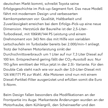
deutschen Markt kommt, schreibt Toyota seine
Erfolgsgeschichte im Pick-up-Segment fort. Das neue Modell
fährt mit modernem Design und verbesserten
Kernkompetenzen vor: Qualität, Haltbarkeit und
Zuverlässigkeit erreichen bei dem Erfolgs-Pick-up eine neue
Dimension. Herzstück der Baureihe ist der 2,5-Liter-
Turbodiesel, mit 106kW/144 PS Leistung und einem
Drehmoment von 343 Nm das mit Hilfe von variablen
Leitschaufeln im Turbolader bereits bei 2.000/min-1 anliegt.
Trotz der höheren Motorleistung sinkt der
Durchschnittsverbrauch um 1 Liter auf nur 7,3 Liter Diesel auf
100 km. Entsprechend gering fällt der CO
-Ausstoß aus: Nur
2
193 g/km emittiert der Hilux jetzt in der 2.5l- Variante. Für den
Double Cab steht nach wie vor auch der 3,0-Liter-Diesel mit
126 kW/171 PS zur Wahl. Alle Motoren sind nun mit einem
Diesel-Partikel-Filter ausgerüstet und erfüllen somit die Euro
5-Norm.
Beim Design fallen besonders die Modifikationen an der
Frontpartie ins Auge. Markanteste Änderungen wurden an der
Motorhaube, dem Kühlergrill, den Scheinwerfer und den