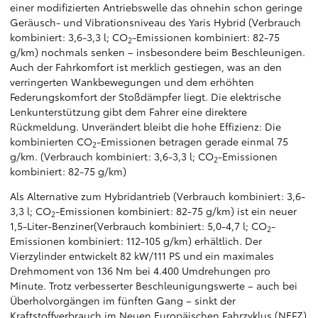
einer modifizierten Antriebswelle das ohnehin schon geringe
Geräusch- und Vibrationsniveau des Yaris Hybrid (Verbrauch
kombiniert: 3,6-3,3 l; CO
-Emissionen kombiniert: 82-75
2
g/km) nochmals senken – insbesondere beim Beschleunigen.
Auch der Fahrkomfort ist merklich gestiegen, was an den
verringerten Wankbewegungen und dem erhöhten
Federungskomfort der Stoßdämpfer liegt. Die elektrische
Lenkunterstützung gibt dem Fahrer eine direktere
Rückmeldung. Unverändert bleibt die hohe Effizienz: Die
kombinierten CO
-Emissionen betragen gerade einmal 75
2
g/km. (Verbrauch kombiniert: 3,6-3,3 l; CO
-Emissionen
2
kombiniert: 82-75 g/km)
Als Alternative zum Hybridantrieb (Verbrauch kombiniert: 3,6-
3,3 l; CO
-Emissionen kombiniert: 82-75 g/km) ist ein neuer
2
1,5-Liter-Benziner(Verbrauch kombiniert: 5,0-4,7 l; CO
-
2
Emissionen kombiniert: 112-105 g/km) erhältlich. Der
Vierzylinder entwickelt 82 kW/111 PS und ein maximales
Drehmoment von 136 Nm bei 4.400 Umdrehungen pro
Minute. Trotz verbesserter Beschleunigungswerte – auch bei
Überholvorgängen im fünften Gang – sinkt der
Kraftstoffverbrauch im Neuen Europäischen Fahrzyklus (NEFZ)