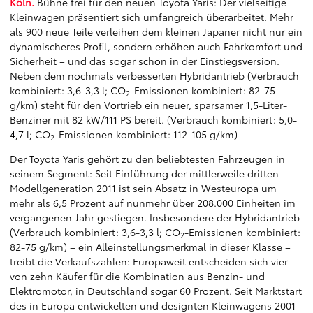
Köln.
Bühne frei für den neuen Toyota Yaris: Der vielseitige
Kleinwagen präsentiert sich umfangreich überarbeitet. Mehr
als 900 neue Teile verleihen dem kleinen Japaner nicht nur ein
dynamischeres Profil, sondern erhöhen auch Fahrkomfort und
Sicherheit – und das sogar schon in der Einstiegsversion.
Neben dem nochmals verbesserten Hybridantrieb (Verbrauch
kombiniert: 3,6-3,3 l; CO
-Emissionen kombiniert: 82-75
2
g/km) steht für den Vortrieb ein neuer, sparsamer 1,5-Liter-
Benziner mit 82 kW/111 PS bereit. (Verbrauch kombiniert: 5,0-
4,7 l; CO
-Emissionen kombiniert: 112-105 g/km)
2
Der Toyota Yaris gehört zu den beliebtesten Fahrzeugen in
seinem Segment: Seit Einführung der mittlerweile dritten
Modellgeneration 2011 ist sein Absatz in Westeuropa um
mehr als 6,5 Prozent auf nunmehr über 208.000 Einheiten im
vergangenen Jahr gestiegen. Insbesondere der Hybridantrieb
(Verbrauch kombiniert: 3,6-3,3 l; CO
-Emissionen kombiniert:
2
82-75 g/km) – ein Alleinstellungsmerkmal in dieser Klasse –
treibt die Verkaufszahlen: Europaweit entscheiden sich vier
von zehn Käufer für die Kombination aus Benzin- und
Elektromotor, in Deutschland sogar 60 Prozent. Seit Marktstart
des in Europa entwickelten und designten Kleinwagens 2001