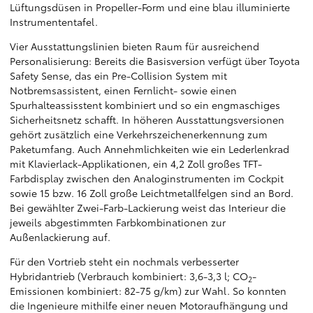
Lüftungsdüsen in Propeller-Form und eine blau illuminierte
Instrumententafel.
Vier Ausstattungslinien bieten Raum für ausreichend
Personalisierung: Bereits die Basisversion verfügt über Toyota
Safety Sense, das ein Pre-Collision System mit
Notbremsassistent, einen Fernlicht- sowie einen
Spurhalteassisstent kombiniert und so ein engmaschiges
Sicherheitsnetz schafft. In höheren Ausstattungsversionen
gehört zusätzlich eine Verkehrszeichenerkennung zum
Paketumfang. Auch Annehmlichkeiten wie ein Lederlenkrad
mit Klavierlack-Applikationen, ein 4,2 Zoll großes TFT-
Farbdisplay zwischen den Analoginstrumenten im Cockpit
sowie 15 bzw. 16 Zoll große Leichtmetallfelgen sind an Bord.
Bei gewählter Zwei-Farb-Lackierung weist das Interieur die
jeweils abgestimmten Farbkombinationen zur
Außenlackierung auf.
Für den Vortrieb steht ein nochmals verbesserter
Hybridantrieb (Verbrauch kombiniert: 3,6-3,3 l; CO
-
2
Emissionen kombiniert: 82-75 g/km) zur Wahl. So konnten
die Ingenieure mithilfe einer neuen Motoraufhängung und