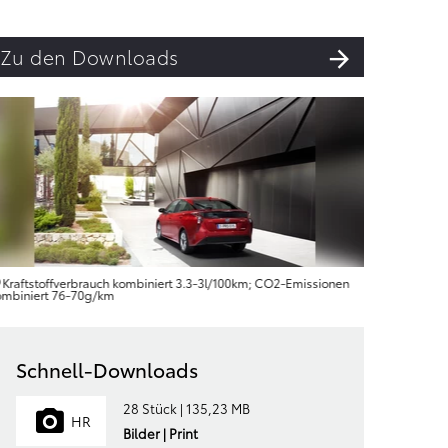
Zu den Downloads
Kraftstoffverbrauch kombiniert 3.3‑3l/100km; CO2‑Emissionen
Kraftsto
ombiniert 76‑70g/km
kombinier
Schnell-Downloads
28 Stück | 135,23 MB
HR
Bilder | Print