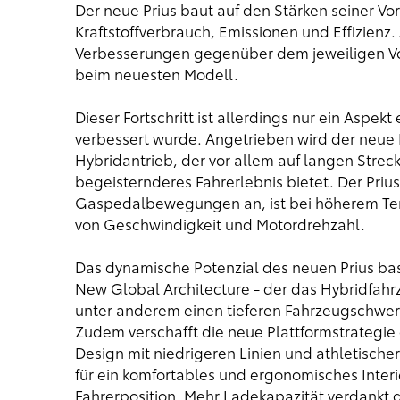
Der neue Prius baut auf den Stärken seiner V
Kraftstoffverbrauch, Emissionen und Effizienz.
Verbesserungen gegenüber dem jeweiligen Vorg
beim neuesten Modell.
Dieser Fortschritt ist allerdings nur ein Aspe
verbessert wurde. Angetrieben wird der neue 
Hybridantrieb, der vor allem auf langen Streck
begeisternderes Fahrerlebnis bietet. Der Prius 
Gaspedalbewegungen an, ist bei höherem Tempo
von Geschwindigkeit und Motordrehzahl.
Das dynamische Potenzial des neuen Prius bas
New Global Architecture - der das Hybridfahrz
unter anderem einen tieferen Fahrzeugschwerp
Zudem verschafft die neue Plattformstrategie 
Design mit niedrigeren Linien und athletische
für ein komfortables und ergonomisches Inter
Fahrerposition. Mehr Ladekapazität verdankt d